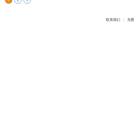
1
2
3
|
联系我们
无