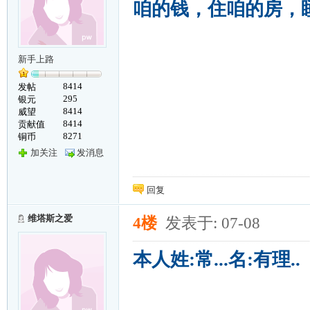
咱的钱，住咱的房，
新手上路
8414
发帖
295
银元
8414
威望
8414
贡献值
8271
铜币
加关注
发消息
回复
维塔斯之爱
4楼
发表于: 07-08
本人姓:常...名:有理..