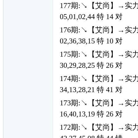
177期:↘【艾尚】→实
05,01,02,44 特 14 对
176期:↘【艾尚】→实
02,36,38,15 特 10 对
175期:↘【艾尚】→实
30,29,28,25 特 26 对
174期:↘【艾尚】→实
34,13,28,21 特 41 对
173期:↘【艾尚】→实
16,40,13,19 特 26 对
172期:↘【艾尚】→实