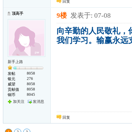
回复
顶高手
9楼
发表于: 07-08
向辛勤的人民敬礼，
我们学习。输赢永远
新手上路
8058
发帖
276
银元
8058
威望
8058
贡献值
8045
铜币
加关注
发消息
回复