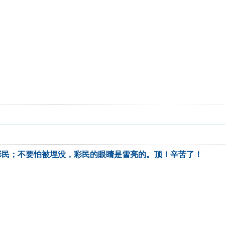
彩民；不要怕被埋没，彩民的眼睛是雪亮的。顶！辛苦了！