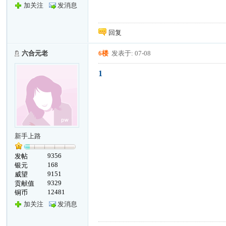
加关注
发消息
回复
六合元老
6楼
发表于: 07-08
1
新手上路
9356
发帖
168
银元
9151
威望
9329
贡献值
12481
铜币
加关注
发消息