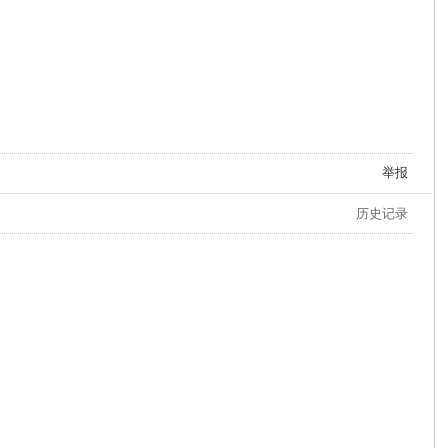
举报
历史记录