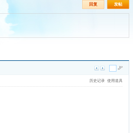
回复
发帖
历史记录
使用道具