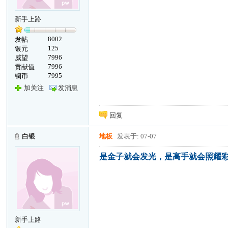
新手上路
8002
发帖
125
银元
7996
威望
7996
贡献值
7995
铜币
加关注
发消息
回复
白银
地板
发表于: 07-07
是金子就会发光，是高手就会照耀
新手上路