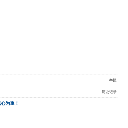
举报
历史记录
诚心为重！