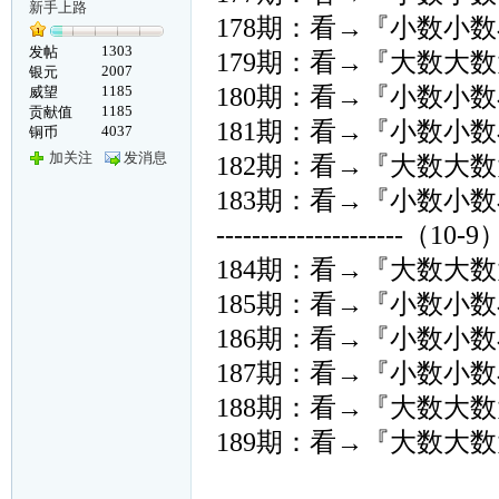
新手上路
178期：看→『小数小数
1303
发帖
179期：看→『大数大数
2007
银元
1185
180期：看→『小数小数
威望
1185
贡献值
181期：看→『小数小数
4037
铜币
加关注
发消息
182期：看→『大数大数
183期：看→『小数小数
---------------------（10-9）-
184期：看→『大数大数
185期：看→『小数小数
186期：看→『小数小数
187期：看→『小数小数
188期：看→『大数大数
189期：看→『大数大数