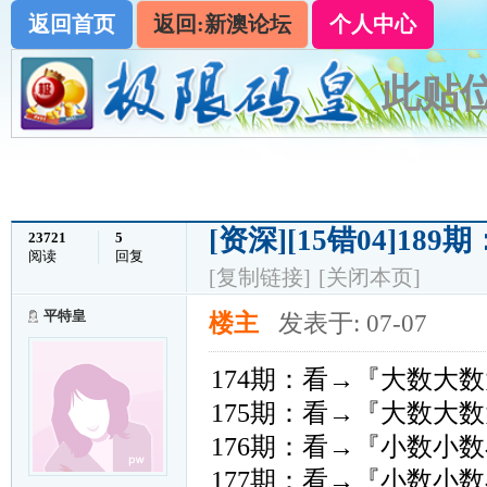
返回首页
返回:新澳论坛
个人中心
此贴位
[资深]
[15错04]18
23721
5
阅读
回复
[复制链接]
[关闭本页]
平特皇
楼主
发表于: 07-07
174期：看→『大数大数
175期：看→『大数大数
176期：看→『小数小数
177期：看→『小数小数