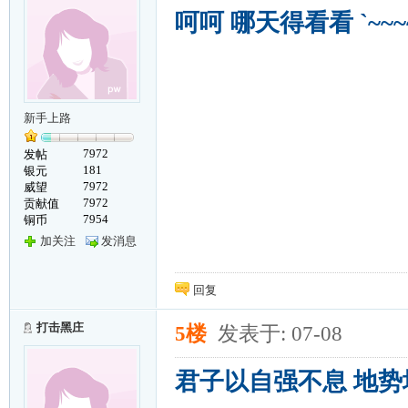
呵呵 哪天得看看 `~~~
新手上路
7972
发帖
181
银元
7972
威望
7972
贡献值
7954
铜币
加关注
发消息
回复
打击黑庄
5楼
发表于: 07-08
君子以自强不息 地势