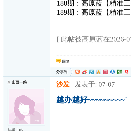
188期：高原蓝【精准三
189期：高原蓝【精准三
[ 此帖被高原蓝在2026-07
回复
分享到
山西一绝
沙发
发表于: 07-07
越办越好~~~~~~~~~`
新手上路