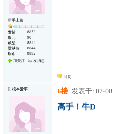
新手上路
8853
发帖
90
银元
8844
威望
8844
贡献值
9992
铜币
加关注
发消息
回复
根本爱车
6楼
发表于: 07-08
高手！牛D