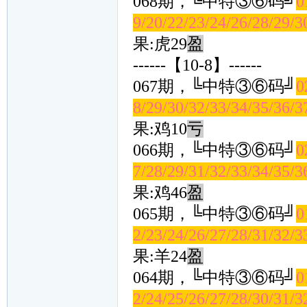
068期，╚中特③⑥码╝
0
9/20/22/23/24/26/28/29/3
果:虎29
盈
------【10-8】------
067期，╚中特③⑥码╝
0
8/29/30/32/33/34/35/36/3
果:鸡10
亏
066期，╚中特③⑥码╝
0
7/28/29/31/32/33/34/35/3
果:鸡46
盈
065期，╚中特③⑥码╝
0
2/23/24/26/27/28/31/32/3
果:羊24
盈
064期，╚中特③⑥码╝
0
2/24/25/26/27/28/30/31/3