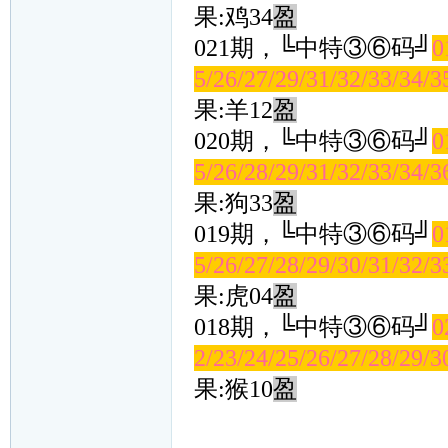
果:鸡34
盈
021期，╚中特③⑥码╝
0
5/26/27/29/31/32/33/34/3
果:羊12
盈
020期，╚中特③⑥码╝
0
5/26/28/29/31/32/33/34/3
果:狗33
盈
019期，╚中特③⑥码╝
0
5/26/27/28/29/30/31/32/3
果:虎04
盈
018期，╚中特③⑥码╝
0
2/23/24/25/26/27/28/29/3
果:猴10
盈