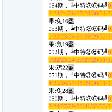
054期，╚中特③⑥码╝
0
2/23/24/26/27/28/30/31/3
果:兔16
盈
053期，╚中特③⑥码╝
0
1/22/23/24/26/28/29/32/3
果:鼠19
盈
052期，╚中特③⑥码╝
0
1/22/23/24/25/27/29/31/3
果:鸡22
盈
051期，╚中特③⑥码╝
0
4/25/26/27/28/29/30/31/3
果:兔28
盈
050期，╚中特③⑥码╝
0
3/24/27/29/30/31/32/33/3