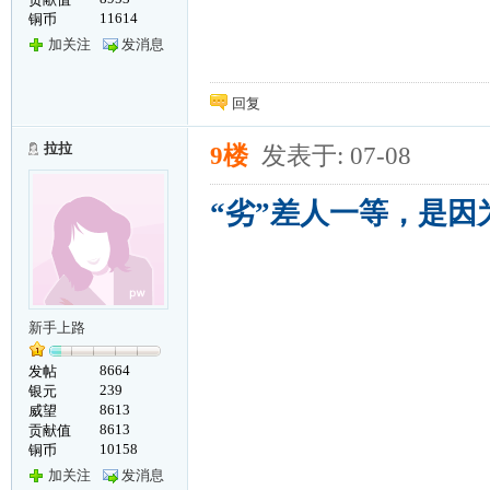
11614
铜币
加关注
发消息
回复
拉拉
9楼
发表于: 07-08
“劣”差人一等，是
新手上路
8664
发帖
239
银元
8613
威望
8613
贡献值
10158
铜币
加关注
发消息