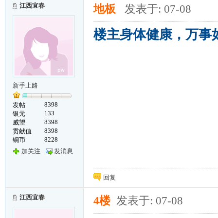
江西宜春
地板
发表于: 07-08
楼主身体健康，万事
新手上路
8398
发帖
133
银元
8398
威望
8398
贡献值
8228
铜币
加关注
发消息
回复
江西宜春
4楼
发表于: 07-08