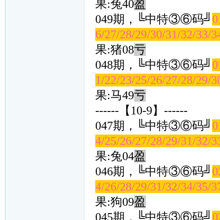
果:兔40
盈
049期，╚中特③⑥码╝
0
6/27/28/29/30/31/32/33/3
果:猪08
亏
048期，╚中特③⑥码╝
0
1/22/23/25/26/27/28/29/3
果:马49
亏
------【10-9】------
047期，╚中特③⑥码╝
0
4/25/26/27/28/29/31/32/3
果:兔04
盈
046期，╚中特③⑥码╝
0
4/26/28/29/31/32/34/35/3
果:狗09
盈
045期，╚中特③⑥码╝
0