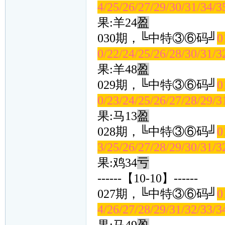
4/25/26/27/29/30/31/34/3
果:羊24
盈
030期，╚中特③⑥码╝
0
0/22/24/25/26/28/30/31/3
果:羊48
盈
029期，╚中特③⑥码╝
0
0/23/24/25/26/27/28/29/3
果:马13
盈
028期，╚中特③⑥码╝
0
3/25/26/27/28/29/30/31/3
果:鸡34
亏
------【10-10】------
027期，╚中特③⑥码╝
0
4/26/27/28/29/31/32/33/3