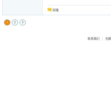
回复
1
2
3
|
联系我们
无