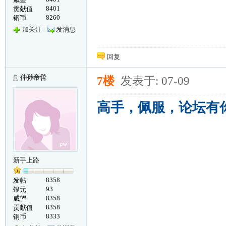
8401
贡献值
8260
铜币
加关注
发消息
回复
仲孙帝喾
7楼
发表于: 07-09
高手，佩服，论坛有
新手上路
8358
发帖
93
银元
8358
威望
8358
贡献值
8333
铜币