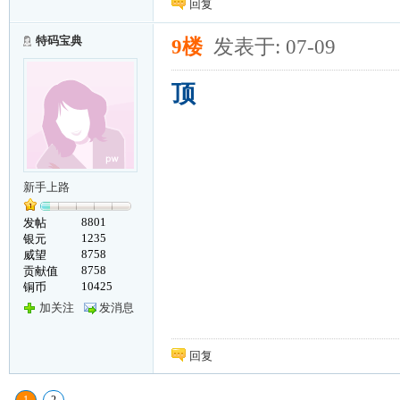
回复
特码宝典
9楼
发表于: 07-09
顶
新手上路
8801
发帖
1235
银元
8758
威望
8758
贡献值
10425
铜币
加关注
发消息
回复