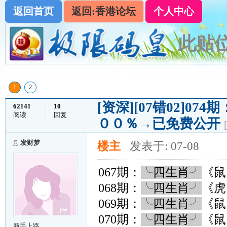
返回首页
返回:香港论坛
个人中心
此贴位
1
2
[资深]
[07错02]0
62141
10
阅读
回复
００％→已免费公开
发财梦
楼主
发表于: 07-08
067期：
╰四生肖╯
《鼠
068期：
╰四生肖╯
《虎
069期：
╰四生肖╯
《鼠
070期：
╰四生肖╯
《鼠
新手上路