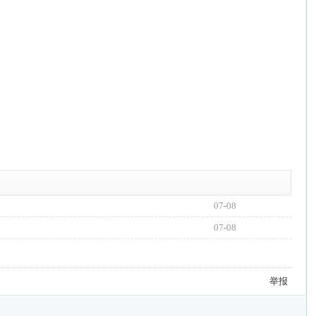
07-08
07-08
举报