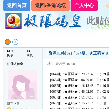
返回首页
返回:香港论坛
个人中心
此贴
1
2
61180
13
[资深]
[10错02]「074期」★正
阅读
回复
仙人传奇
楼主
发表于: 07-08
｛064期｝:★正码★﹝29.27.37﹞T；29 
｛065期｝:★正码★﹝04.29.06﹞T；06 
｛066期｝:★正码★﹝16.13.48﹞T；16 
｛067期｝:★正码★﹝46.02.05﹞T；02 
｛068期｝:★正码★﹝11.37.10﹞T；输
｛069期｝:★正码★﹝15.27.14﹞T；输
新手上路