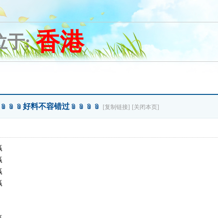
香港
位于:
码★﹫﹫﹫﹫好料不容错过﹫﹫﹫﹫
[复制链接]
[关闭本页]
赢
赢
赢
赢