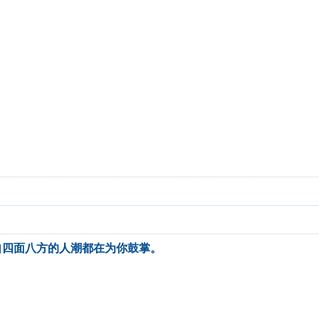
自四面八方的人潮都在为你鼓掌。