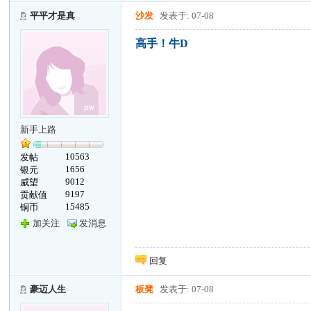
平平才是真
沙发
发表于: 07-08
高手！牛D
新手上路
10563
发帖
1656
银元
9012
威望
9197
贡献值
15485
铜币
加关注
发消息
回复
豪迈人生
板凳
发表于: 07-08