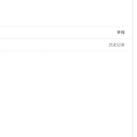
举报
历史记录