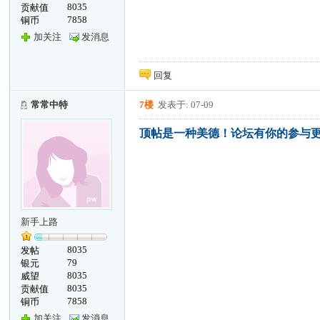
8035
贡献值
7858
铜币
加关注
发消息
回复
常常中特
7楼
发表于: 07-09
顶帖是一种美德！论坛有你的参与
新手上路
8035
发帖
79
银元
8035
威望
8035
贡献值
7858
铜币
加关注
发消息