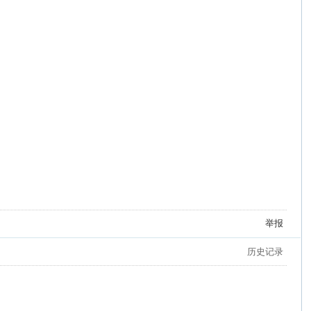
举报
历史记录