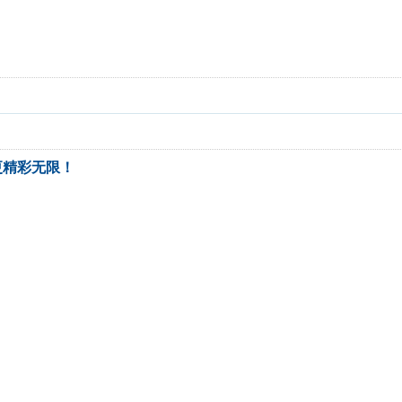
更精彩无限！