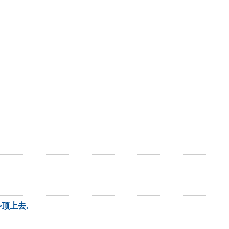
~顶上去.