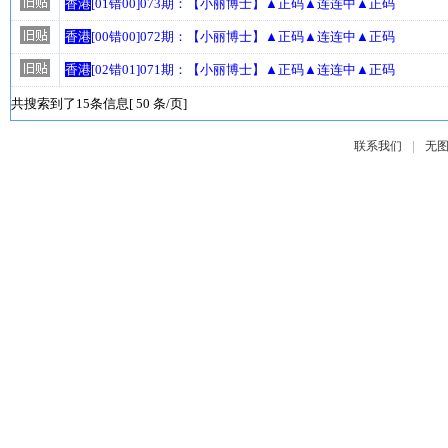
香港
[01错00]073期：【小丽博士】▲正码▲连连中▲正码
香港
[00错00]072期：【小丽博士】▲正码▲连连中▲正码
香港
[02错01]071期：【小丽博士】▲正码▲连连中▲正码
共搜索到了15条信息[ 50 条/页]
|
联系我们
无