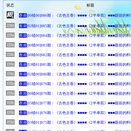
状态
标题
香港
[00错00]086期：《古色古香》■■■■《2半单双》■■■眼前
香港
[02错01]085期：《古色古香》■■■■《2半单双》■■■眼前
香港
[01错00]084期：《古色古香》■■■■《2半单双》■■■眼前
香港
[00错00]083期：《古色古香》■■■■《2半单双》■■■眼前
香港
[00错00]082期：《古色古香》■■■■《2半单双》■■■眼前
香港
[03错01]081期：《古色古香》■■■■《2半单双》■■■眼前
香港
[02错00]080期：《古色古香》■■■■《2半单双》■■■眼前
香港
[01错00]079期：《古色古香》■■■■《2半单双》■■■眼前
香港
[00错00]078期：《古色古香》■■■■《2半单双》■■■眼前
香港
[05错02]077期：《古色古香》■■■■《2半单双》■■■眼前
香港
[04错01]076期：《古色古香》■■■■《2半单双》■■■眼前
香港
[03错01]075期：《古色古香》■■■■《2半单双》■■■眼前