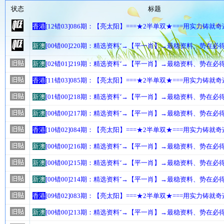
状态
标题
香港
[12错03]086期：【亮太阳】===★2半单双★===用实力铸就奇迹
新澳
[00错00]220期：精选资料ˇ→【平一肖】→最稳资料、势在必
新澳
[02错01]219期：精选资料ˇ→【平一肖】→最稳资料、势在必
香港
[11错03]085期：【亮太阳】===★2半单双★===用实力铸就奇迹
新澳
[01错00]218期：精选资料ˇ→【平一肖】→最稳资料、势在必
新澳
[00错00]217期：精选资料ˇ→【平一肖】→最稳资料、势在必
香港
[10错02]084期：【亮太阳】===★2半单双★===用实力铸就奇迹
新澳
[00错00]216期：精选资料ˇ→【平一肖】→最稳资料、势在必
新澳
[00错00]215期：精选资料ˇ→【平一肖】→最稳资料、势在必
新澳
[00错00]214期：精选资料ˇ→【平一肖】→最稳资料、势在必
香港
[09错02]083期：【亮太阳】===★2半单双★===用实力铸就奇迹
新澳
[00错00]213期：精选资料ˇ→【平一肖】→最稳资料、势在必