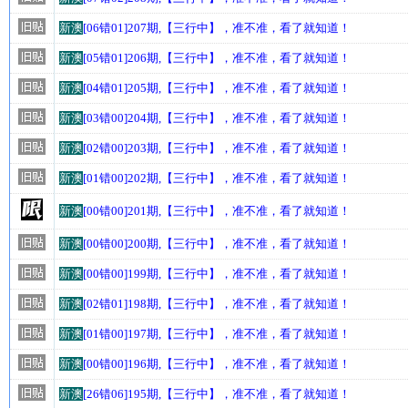
新澳
[06错01]207期,【三行中】，准不准，看了就知道！
新澳
[05错01]206期,【三行中】，准不准，看了就知道！
新澳
[04错01]205期,【三行中】，准不准，看了就知道！
新澳
[03错00]204期,【三行中】，准不准，看了就知道！
新澳
[02错00]203期,【三行中】，准不准，看了就知道！
新澳
[01错00]202期,【三行中】，准不准，看了就知道！
新澳
[00错00]201期,【三行中】，准不准，看了就知道！
新澳
[00错00]200期,【三行中】，准不准，看了就知道！
新澳
[00错00]199期,【三行中】，准不准，看了就知道！
新澳
[02错01]198期,【三行中】，准不准，看了就知道！
新澳
[01错00]197期,【三行中】，准不准，看了就知道！
新澳
[00错00]196期,【三行中】，准不准，看了就知道！
新澳
[26错06]195期,【三行中】，准不准，看了就知道！