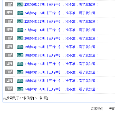
新澳
[25错06]194期,【三行中】，准不准，看了就知道！
新澳
[24错05]193期,【三行中】，准不准，看了就知道！
新澳
[22错04]192期,【三行中】，准不准，看了就知道！
新澳
[21错04]191期,【三行中】，准不准，看了就知道！
新澳
[20错04]190期,【三行中】，准不准，看了就知道！
新澳
[19错03]189期,【三行中】，准不准，看了就知道！
新澳
[18错03]188期,【三行中】，准不准，看了就知道！
新澳
[17错03]187期,【三行中】，准不准，看了就知道！
新澳
[16错03]186期,【三行中】，准不准，看了就知道！
新澳
[15错03]185期,【三行中】，准不准，看了就知道！
新澳
[14错03]184期,【三行中】，准不准，看了就知道！
共搜索到了37条信息[ 50 条/页]
|
联系我们
无