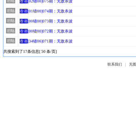
香港
[02错00]075期：无敌杀波
香港
[01错00]074期：无敌杀波
香港
[00错00]073期：无敌杀波
香港
[00错00]072期：无敌杀波
香港
[34错06]071期：无敌杀波
共搜索到了17条信息[ 50 条/页]
|
联系我们
无