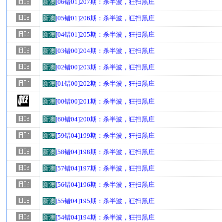
新澳
[06错01]207期：杀半波，狂扫黑庄
新澳
[05错01]206期：杀半波，狂扫黑庄
新澳
[04错01]205期：杀半波，狂扫黑庄
新澳
[03错00]204期：杀半波，狂扫黑庄
新澳
[02错00]203期：杀半波，狂扫黑庄
新澳
[01错00]202期：杀半波，狂扫黑庄
新澳
[00错00]201期：杀半波，狂扫黑庄
新澳
[60错04]200期：杀半波，狂扫黑庄
新澳
[59错04]199期：杀半波，狂扫黑庄
新澳
[58错04]198期：杀半波，狂扫黑庄
新澳
[57错04]197期：杀半波，狂扫黑庄
新澳
[56错04]196期：杀半波，狂扫黑庄
新澳
[55错04]195期：杀半波，狂扫黑庄
新澳
[54错04]194期：杀半波，狂扫黑庄