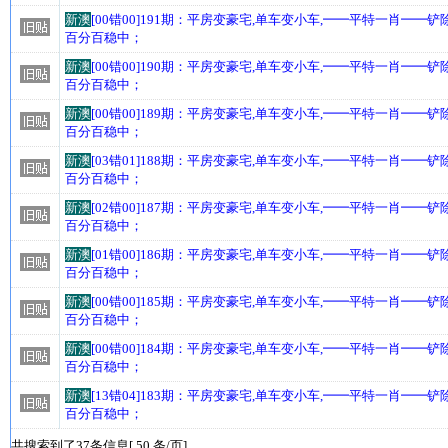
新澳
[00错00]191期：平房变豪宅,单车变小车,━━平特一肖━━
百分百稳中；
新澳
[00错00]190期：平房变豪宅,单车变小车,━━平特一肖━━
百分百稳中；
新澳
[00错00]189期：平房变豪宅,单车变小车,━━平特一肖━━
百分百稳中；
新澳
[03错01]188期：平房变豪宅,单车变小车,━━平特一肖━━
百分百稳中；
新澳
[02错00]187期：平房变豪宅,单车变小车,━━平特一肖━━
百分百稳中；
新澳
[01错00]186期：平房变豪宅,单车变小车,━━平特一肖━━
百分百稳中；
新澳
[00错00]185期：平房变豪宅,单车变小车,━━平特一肖━━
百分百稳中；
新澳
[00错00]184期：平房变豪宅,单车变小车,━━平特一肖━━
百分百稳中；
新澳
[13错04]183期：平房变豪宅,单车变小车,━━平特一肖━━
百分百稳中；
共搜索到了37条信息[ 50 条/页]