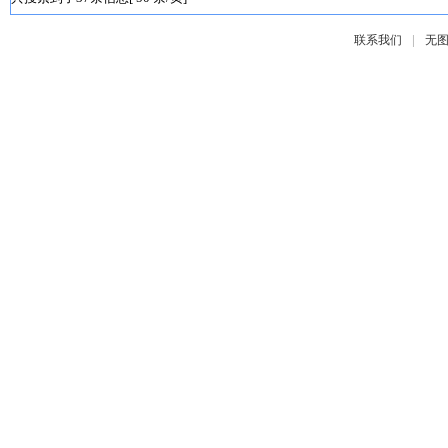
|
联系我们
无