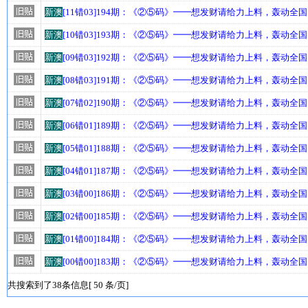
新澳
[11错03]194期：《②⑤码》━━想发财请给力上料，轰动全
新澳
[10错03]193期：《②⑤码》━━想发财请给力上料，轰动全
新澳
[09错03]192期：《②⑤码》━━想发财请给力上料，轰动全
新澳
[08错03]191期：《②⑤码》━━想发财请给力上料，轰动全
新澳
[07错02]190期：《②⑤码》━━想发财请给力上料，轰动全
新澳
[06错01]189期：《②⑤码》━━想发财请给力上料，轰动全
新澳
[05错01]188期：《②⑤码》━━想发财请给力上料，轰动全
新澳
[04错01]187期：《②⑤码》━━想发财请给力上料，轰动全
新澳
[03错00]186期：《②⑤码》━━想发财请给力上料，轰动全
新澳
[02错00]185期：《②⑤码》━━想发财请给力上料，轰动全
新澳
[01错00]184期：《②⑤码》━━想发财请给力上料，轰动全
新澳
[00错00]183期：《②⑤码》━━想发财请给力上料，轰动全
共搜索到了38条信息[ 50 条/页]