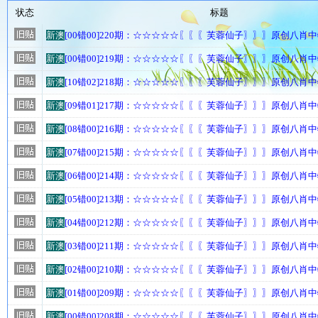
状态
标题
新澳
[00错00]220期：☆☆☆☆☆〖〖〖芙蓉仙子〗〗〗原创八肖
新澳
[00错00]219期：☆☆☆☆☆〖〖〖芙蓉仙子〗〗〗原创八肖
新澳
[10错02]218期：☆☆☆☆☆〖〖〖芙蓉仙子〗〗〗原创八肖
新澳
[09错01]217期：☆☆☆☆☆〖〖〖芙蓉仙子〗〗〗原创八肖
新澳
[08错00]216期：☆☆☆☆☆〖〖〖芙蓉仙子〗〗〗原创八肖
新澳
[07错00]215期：☆☆☆☆☆〖〖〖芙蓉仙子〗〗〗原创八肖
新澳
[06错00]214期：☆☆☆☆☆〖〖〖芙蓉仙子〗〗〗原创八肖
新澳
[05错00]213期：☆☆☆☆☆〖〖〖芙蓉仙子〗〗〗原创八肖
新澳
[04错00]212期：☆☆☆☆☆〖〖〖芙蓉仙子〗〗〗原创八肖
新澳
[03错00]211期：☆☆☆☆☆〖〖〖芙蓉仙子〗〗〗原创八肖
新澳
[02错00]210期：☆☆☆☆☆〖〖〖芙蓉仙子〗〗〗原创八肖
新澳
[01错00]209期：☆☆☆☆☆〖〖〖芙蓉仙子〗〗〗原创八肖
新澳
[00错00]208期：☆☆☆☆☆〖〖〖芙蓉仙子〗〗〗原创八肖