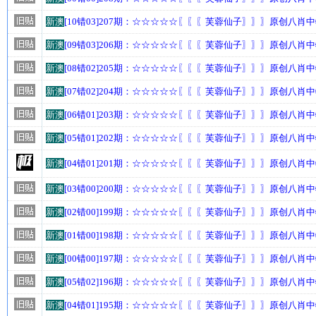
新澳
[10错03]207期：☆☆☆☆☆〖〖〖芙蓉仙子〗〗〗原创八肖
新澳
[09错03]206期：☆☆☆☆☆〖〖〖芙蓉仙子〗〗〗原创八肖
新澳
[08错02]205期：☆☆☆☆☆〖〖〖芙蓉仙子〗〗〗原创八肖
新澳
[07错02]204期：☆☆☆☆☆〖〖〖芙蓉仙子〗〗〗原创八肖
新澳
[06错01]203期：☆☆☆☆☆〖〖〖芙蓉仙子〗〗〗原创八肖
新澳
[05错01]202期：☆☆☆☆☆〖〖〖芙蓉仙子〗〗〗原创八肖
新澳
[04错01]201期：☆☆☆☆☆〖〖〖芙蓉仙子〗〗〗原创八肖
新澳
[03错00]200期：☆☆☆☆☆〖〖〖芙蓉仙子〗〗〗原创八肖
新澳
[02错00]199期：☆☆☆☆☆〖〖〖芙蓉仙子〗〗〗原创八肖
新澳
[01错00]198期：☆☆☆☆☆〖〖〖芙蓉仙子〗〗〗原创八肖
新澳
[00错00]197期：☆☆☆☆☆〖〖〖芙蓉仙子〗〗〗原创八肖
新澳
[05错02]196期：☆☆☆☆☆〖〖〖芙蓉仙子〗〗〗原创八肖
新澳
[04错01]195期：☆☆☆☆☆〖〖〖芙蓉仙子〗〗〗原创八肖