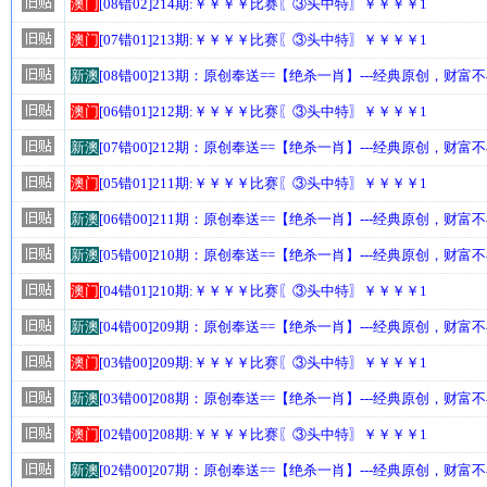
澳门
[08错02]214期:￥￥￥￥比赛〖③头中特〗￥￥￥￥1
澳门
[07错01]213期:￥￥￥￥比赛〖③头中特〗￥￥￥￥1
新澳
[08错00]213期：原创奉送==【绝杀一肖】---经典原创，财
澳门
[06错01]212期:￥￥￥￥比赛〖③头中特〗￥￥￥￥1
新澳
[07错00]212期：原创奉送==【绝杀一肖】---经典原创，财
澳门
[05错01]211期:￥￥￥￥比赛〖③头中特〗￥￥￥￥1
新澳
[06错00]211期：原创奉送==【绝杀一肖】---经典原创，财
新澳
[05错00]210期：原创奉送==【绝杀一肖】---经典原创，财
澳门
[04错01]210期:￥￥￥￥比赛〖③头中特〗￥￥￥￥1
新澳
[04错00]209期：原创奉送==【绝杀一肖】---经典原创，财
澳门
[03错00]209期:￥￥￥￥比赛〖③头中特〗￥￥￥￥1
新澳
[03错00]208期：原创奉送==【绝杀一肖】---经典原创，财
澳门
[02错00]208期:￥￥￥￥比赛〖③头中特〗￥￥￥￥1
新澳
[02错00]207期：原创奉送==【绝杀一肖】---经典原创，财