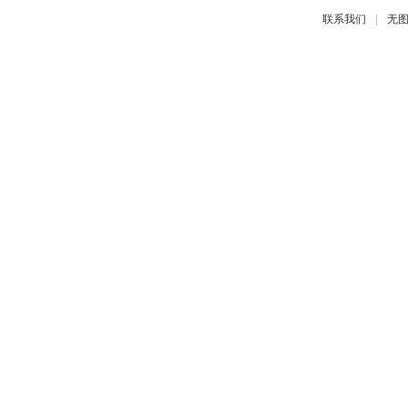
|
联系我们
无