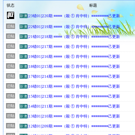
状态
标题
新澳
[23错01]220期:≡≡≡≡（殺 ① 肖中特）≡≡≡≡≡≡≡≡己更新
新澳
[22错01]219期:≡≡≡≡（殺 ① 肖中特）≡≡≡≡≡≡≡≡己更新
新澳
[21错01]218期:≡≡≡≡（殺 ① 肖中特）≡≡≡≡≡≡≡≡己更新
新澳
[20错01]217期:≡≡≡≡（殺 ① 肖中特）≡≡≡≡≡≡≡≡己更新
新澳
[19错01]216期:≡≡≡≡（殺 ① 肖中特）≡≡≡≡≡≡≡≡己更新
新澳
[18错01]215期:≡≡≡≡（殺 ① 肖中特）≡≡≡≡≡≡≡≡己更新
新澳
[17错01]214期:≡≡≡≡（殺 ① 肖中特）≡≡≡≡≡≡≡≡己更新
新澳
[16错01]213期:≡≡≡≡（殺 ① 肖中特）≡≡≡≡≡≡≡≡己更新
新澳
[15错01]212期:≡≡≡≡（殺 ① 肖中特）≡≡≡≡≡≡≡≡己更新
新澳
[14错01]211期:≡≡≡≡（殺 ① 肖中特）≡≡≡≡≡≡≡≡己更新
新澳
[13错01]210期:≡≡≡≡（殺 ① 肖中特）≡≡≡≡≡≡≡≡己更新
新澳
[12错01]209期:≡≡≡≡（殺 ① 肖中特）≡≡≡≡≡≡≡≡己更新