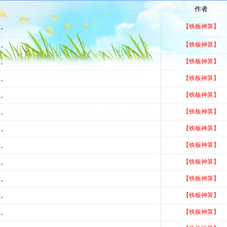
作者
过。
【铁板神算】
过。
【铁板神算】
过。
【铁板神算】
过。
【铁板神算】
过。
【铁板神算】
过。
【铁板神算】
过。
【铁板神算】
过。
【铁板神算】
过。
【铁板神算】
过。
【铁板神算】
过。
【铁板神算】
过。
【铁板神算】