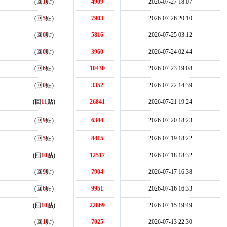
(回
1
贴)
4909
2026-07-27 18:07
(回
5
贴)
7903
2026-07-26 20:10
(回
0
贴)
5816
2026-07-25 03:12
(回
0
贴)
3960
2026-07-24 02:44
(回
6
贴)
10430
2026-07-23 19:08
(回
0
贴)
3352
2026-07-22 14:39
(回
11
贴)
26841
2026-07-21 19:24
(回
9
贴)
6344
2026-07-20 18:23
(回
5
贴)
8415
2026-07-19 18:22
(回
10
贴)
12517
2026-07-18 18:32
(回
9
贴)
7904
2026-07-17 16:38
(回
6
贴)
9951
2026-07-16 16:33
(回
10
贴)
22869
2026-07-15 19:49
(回
1
贴)
7025
2026-07-13 22:30