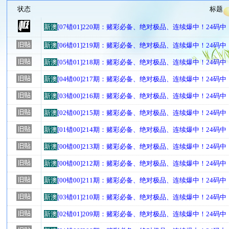
状态
标题
新澳
[07错01]220期：赌彩必备、绝对极品、连续爆中！24码中
新澳
[06错01]219期：赌彩必备、绝对极品、连续爆中！24码中
新澳
[05错01]218期：赌彩必备、绝对极品、连续爆中！24码中
新澳
[04错00]217期：赌彩必备、绝对极品、连续爆中！24码中
新澳
[03错00]216期：赌彩必备、绝对极品、连续爆中！24码中
新澳
[02错00]215期：赌彩必备、绝对极品、连续爆中！24码中
新澳
[01错00]214期：赌彩必备、绝对极品、连续爆中！24码中
新澳
[00错00]213期：赌彩必备、绝对极品、连续爆中！24码中
新澳
[00错00]212期：赌彩必备、绝对极品、连续爆中！24码中
新澳
[00错00]211期：赌彩必备、绝对极品、连续爆中！24码中
新澳
[03错01]210期：赌彩必备、绝对极品、连续爆中！24码中
新澳
[02错01]209期：赌彩必备、绝对极品、连续爆中！24码中