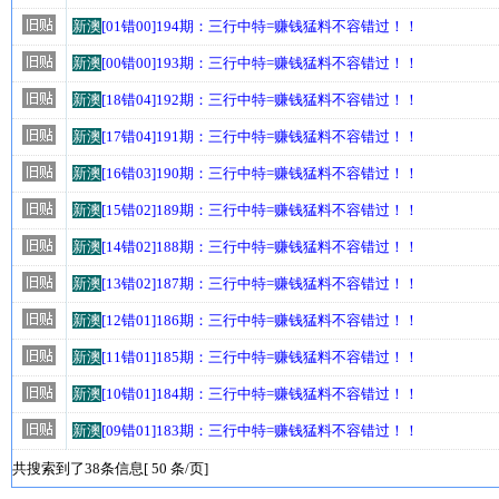
新澳
[01错00]194期：三行中特=赚钱猛料不容错过！！
新澳
[00错00]193期：三行中特=赚钱猛料不容错过！！
新澳
[18错04]192期：三行中特=赚钱猛料不容错过！！
新澳
[17错04]191期：三行中特=赚钱猛料不容错过！！
新澳
[16错03]190期：三行中特=赚钱猛料不容错过！！
新澳
[15错02]189期：三行中特=赚钱猛料不容错过！！
新澳
[14错02]188期：三行中特=赚钱猛料不容错过！！
新澳
[13错02]187期：三行中特=赚钱猛料不容错过！！
新澳
[12错01]186期：三行中特=赚钱猛料不容错过！！
新澳
[11错01]185期：三行中特=赚钱猛料不容错过！！
新澳
[10错01]184期：三行中特=赚钱猛料不容错过！！
新澳
[09错01]183期：三行中特=赚钱猛料不容错过！！
共搜索到了38条信息[ 50 条/页]