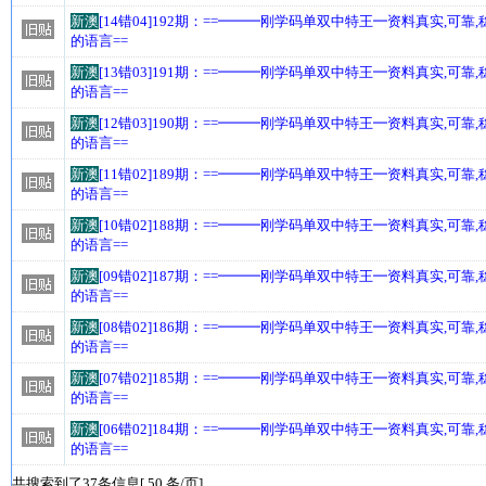
新澳
[14错04]192期：==━━━刚学码单双中特王━资料真实,可靠
的语言==
新澳
[13错03]191期：==━━━刚学码单双中特王━资料真实,可靠
的语言==
新澳
[12错03]190期：==━━━刚学码单双中特王━资料真实,可靠
的语言==
新澳
[11错02]189期：==━━━刚学码单双中特王━资料真实,可靠
的语言==
新澳
[10错02]188期：==━━━刚学码单双中特王━资料真实,可靠
的语言==
新澳
[09错02]187期：==━━━刚学码单双中特王━资料真实,可靠
的语言==
新澳
[08错02]186期：==━━━刚学码单双中特王━资料真实,可靠
的语言==
新澳
[07错02]185期：==━━━刚学码单双中特王━资料真实,可靠
的语言==
新澳
[06错02]184期：==━━━刚学码单双中特王━资料真实,可靠
的语言==
共搜索到了37条信息[ 50 条/页]