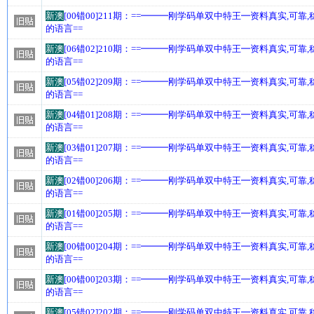
新澳
[00错00]211期：==━━━刚学码单双中特王━资料真实,可靠
的语言==
新澳
[06错02]210期：==━━━刚学码单双中特王━资料真实,可靠
的语言==
新澳
[05错02]209期：==━━━刚学码单双中特王━资料真实,可靠
的语言==
新澳
[04错01]208期：==━━━刚学码单双中特王━资料真实,可靠
的语言==
新澳
[03错01]207期：==━━━刚学码单双中特王━资料真实,可靠
的语言==
新澳
[02错00]206期：==━━━刚学码单双中特王━资料真实,可靠
的语言==
新澳
[01错00]205期：==━━━刚学码单双中特王━资料真实,可靠
的语言==
新澳
[00错00]204期：==━━━刚学码单双中特王━资料真实,可靠
的语言==
新澳
[00错00]203期：==━━━刚学码单双中特王━资料真实,可靠
的语言==
新澳
[05错02]202期：==━━━刚学码单双中特王━资料真实,可靠