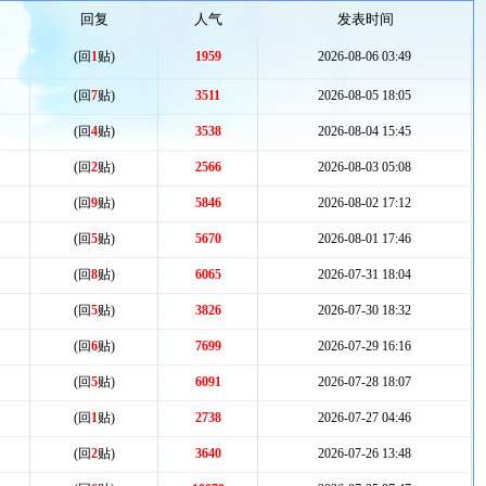
回复
人气
发表时间
(回
1
贴)
1959
2026-08-06 03:49
(回
7
贴)
3511
2026-08-05 18:05
(回
4
贴)
3538
2026-08-04 15:45
(回
2
贴)
2566
2026-08-03 05:08
(回
9
贴)
5846
2026-08-02 17:12
(回
5
贴)
5670
2026-08-01 17:46
(回
8
贴)
6065
2026-07-31 18:04
(回
5
贴)
3826
2026-07-30 18:32
(回
6
贴)
7699
2026-07-29 16:16
(回
5
贴)
6091
2026-07-28 18:07
(回
1
贴)
2738
2026-07-27 04:46
(回
2
贴)
3640
2026-07-26 13:48