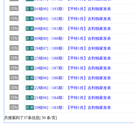
新澳
[01错00]〈193期〉【平特1肖】吉利独家发表
新澳
[00错00]〈192期〉【平特1肖】吉利独家发表
新澳
[00错00]〈191期〉【平特1肖】吉利独家发表
新澳
[00错00]〈190期〉【平特1肖】吉利独家发表
新澳
[26错07]〈189期〉【平特1肖】吉利独家发表
新澳
[25错06]〈188期〉【平特1肖】吉利独家发表
新澳
[24错06]〈187期〉【平特1肖】吉利独家发表
新澳
[23错06]〈186期〉【平特1肖】吉利独家发表
新澳
[22错06]〈185期〉【平特1肖】吉利独家发表
新澳
[21错06]〈184期〉【平特1肖】吉利独家发表
新澳
[20错06]〈183期〉【平特1肖】吉利独家发表
共搜索到了37条信息[ 50 条/页]