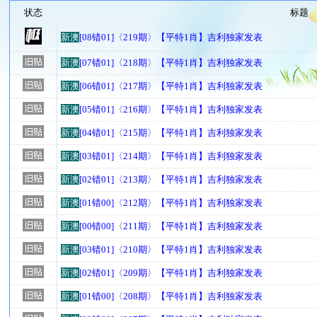
状态
标题
新澳
[08错01]〈219期〉【平特1肖】吉利独家发表
新澳
[07错01]〈218期〉【平特1肖】吉利独家发表
新澳
[06错01]〈217期〉【平特1肖】吉利独家发表
新澳
[05错01]〈216期〉【平特1肖】吉利独家发表
新澳
[04错01]〈215期〉【平特1肖】吉利独家发表
新澳
[03错01]〈214期〉【平特1肖】吉利独家发表
新澳
[02错01]〈213期〉【平特1肖】吉利独家发表
新澳
[01错00]〈212期〉【平特1肖】吉利独家发表
新澳
[00错00]〈211期〉【平特1肖】吉利独家发表
新澳
[03错01]〈210期〉【平特1肖】吉利独家发表
新澳
[02错01]〈209期〉【平特1肖】吉利独家发表
新澳
[01错00]〈208期〉【平特1肖】吉利独家发表