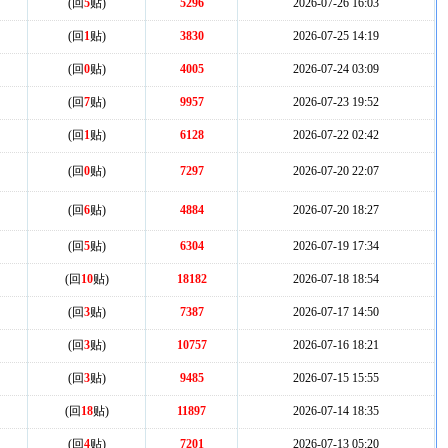
(回
5
贴)
5296
2026-07-26 16:03
(回
1
贴)
3830
2026-07-25 14:19
(回
0
贴)
4005
2026-07-24 03:09
(回
7
贴)
9957
2026-07-23 19:52
(回
1
贴)
6128
2026-07-22 02:42
(回
0
贴)
7297
2026-07-20 22:07
(回
6
贴)
4884
2026-07-20 18:27
(回
5
贴)
6304
2026-07-19 17:34
(回
10
贴)
18182
2026-07-18 18:54
(回
3
贴)
7387
2026-07-17 14:50
(回
3
贴)
10757
2026-07-16 18:21
(回
3
贴)
9485
2026-07-15 15:55
(回
18
贴)
11897
2026-07-14 18:35
(回
4
贴)
7201
2026-07-13 05:20