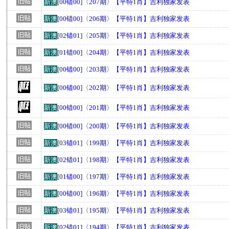
新澳
[00错00]〈207期〉【平特1肖】吉利独家发表
新澳
[00错00]〈206期〉【平特1肖】吉利独家发表
新澳
[02错01]〈205期〉【平特1肖】吉利独家发表
新澳
[01错00]〈204期〉【平特1肖】吉利独家发表
新澳
[00错00]〈203期〉【平特1肖】吉利独家发表
新澳
[00错00]〈202期〉【平特1肖】吉利独家发表
新澳
[00错00]〈201期〉【平特1肖】吉利独家发表
新澳
[00错00]〈200期〉【平特1肖】吉利独家发表
新澳
[03错01]〈199期〉【平特1肖】吉利独家发表
新澳
[02错01]〈198期〉【平特1肖】吉利独家发表
新澳
[01错00]〈197期〉【平特1肖】吉利独家发表
新澳
[00错00]〈196期〉【平特1肖】吉利独家发表
新澳
[03错01]〈195期〉【平特1肖】吉利独家发表
新澳
[02错01]〈194期〉【平特1肖】吉利独家发表