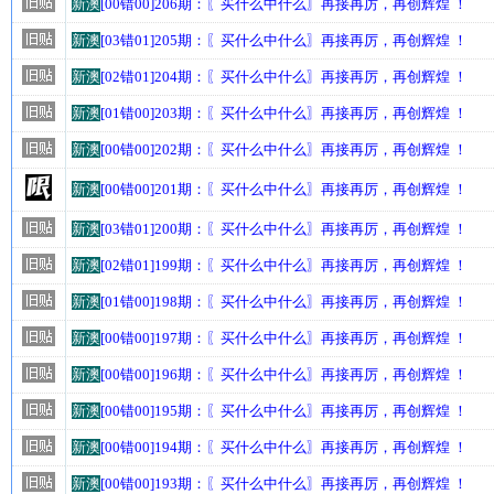
新澳
[00错00]206期：〖买什么中什么〗再接再厉，再创辉煌 ！
新澳
[03错01]205期：〖买什么中什么〗再接再厉，再创辉煌 ！
新澳
[02错01]204期：〖买什么中什么〗再接再厉，再创辉煌 ！
新澳
[01错00]203期：〖买什么中什么〗再接再厉，再创辉煌 ！
新澳
[00错00]202期：〖买什么中什么〗再接再厉，再创辉煌 ！
新澳
[00错00]201期：〖买什么中什么〗再接再厉，再创辉煌 ！
新澳
[03错01]200期：〖买什么中什么〗再接再厉，再创辉煌 ！
新澳
[02错01]199期：〖买什么中什么〗再接再厉，再创辉煌 ！
新澳
[01错00]198期：〖买什么中什么〗再接再厉，再创辉煌 ！
新澳
[00错00]197期：〖买什么中什么〗再接再厉，再创辉煌 ！
新澳
[00错00]196期：〖买什么中什么〗再接再厉，再创辉煌 ！
新澳
[00错00]195期：〖买什么中什么〗再接再厉，再创辉煌 ！
新澳
[00错00]194期：〖买什么中什么〗再接再厉，再创辉煌 ！
新澳
[00错00]193期：〖买什么中什么〗再接再厉，再创辉煌 ！