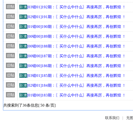
新澳
[03错01]192期：〖买什么中什么〗再接再厉，再创辉煌 ！
新澳
[02错01]191期：〖买什么中什么〗再接再厉，再创辉煌 ！
新澳
[01错00]190期：〖买什么中什么〗再接再厉，再创辉煌 ！
新澳
[00错00]189期：〖买什么中什么〗再接再厉，再创辉煌 ！
新澳
[00错00]188期：〖买什么中什么〗再接再厉，再创辉煌 ！
新澳
[00错00]187期：〖买什么中什么〗再接再厉，再创辉煌 ！
新澳
[00错00]186期：〖买什么中什么〗再接再厉，再创辉煌 ！
新澳
[03错01]185期：〖买什么中什么〗再接再厉，再创辉煌 ！
新澳
[02错01]184期：〖买什么中什么〗再接再厉，再创辉煌 ！
新澳
[01错00]183期：〖买什么中什么〗再接再厉，再创辉煌 ！
共搜索到了36条信息[ 50 条/页]
|
联系我们
无