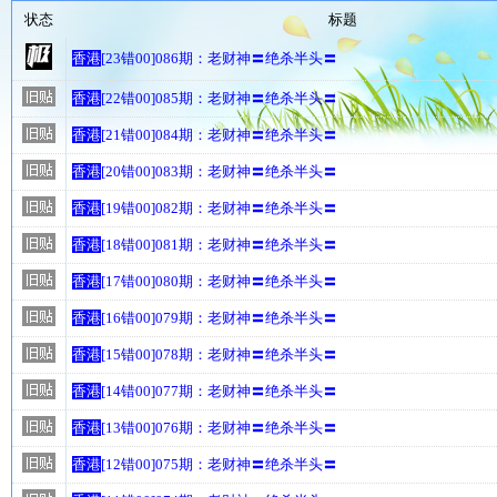
状态
标题
香港
[23错00]086期：老财神〓绝杀半头〓
香港
[22错00]085期：老财神〓绝杀半头〓
香港
[21错00]084期：老财神〓绝杀半头〓
香港
[20错00]083期：老财神〓绝杀半头〓
香港
[19错00]082期：老财神〓绝杀半头〓
香港
[18错00]081期：老财神〓绝杀半头〓
香港
[17错00]080期：老财神〓绝杀半头〓
香港
[16错00]079期：老财神〓绝杀半头〓
香港
[15错00]078期：老财神〓绝杀半头〓
香港
[14错00]077期：老财神〓绝杀半头〓
香港
[13错00]076期：老财神〓绝杀半头〓
香港
[12错00]075期：老财神〓绝杀半头〓