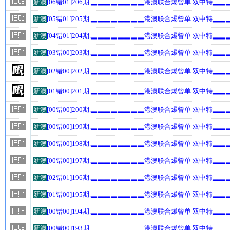
新澳
[06错01]206期.▂▂▂▂▂▂▂▂港澳联合爆曾单 双中特▂
新澳
[05错01]205期.▂▂▂▂▂▂▂▂港澳联合爆曾单 双中特▂
新澳
[04错01]204期.▂▂▂▂▂▂▂▂港澳联合爆曾单 双中特▂
新澳
[03错00]203期.▂▂▂▂▂▂▂▂港澳联合爆曾单 双中特▂
新澳
[02错00]202期.▂▂▂▂▂▂▂▂港澳联合爆曾单 双中特▂
新澳
[01错00]201期.▂▂▂▂▂▂▂▂港澳联合爆曾单 双中特▂
新澳
[00错00]200期.▂▂▂▂▂▂▂▂港澳联合爆曾单 双中特▂
新澳
[00错00]199期.▂▂▂▂▂▂▂▂港澳联合爆曾单 双中特▂
新澳
[00错00]198期.▂▂▂▂▂▂▂▂港澳联合爆曾单 双中特▂
新澳
[00错00]197期.▂▂▂▂▂▂▂▂港澳联合爆曾单 双中特▂
新澳
[02错01]196期.▂▂▂▂▂▂▂▂港澳联合爆曾单 双中特▂
新澳
[01错00]195期.▂▂▂▂▂▂▂▂港澳联合爆曾单 双中特▂
新澳
[00错00]194期.▂▂▂▂▂▂▂▂港澳联合爆曾单 双中特▂
新澳
[00错00]193期.▂▂▂▂▂▂▂▂港澳联合爆曾单 双中特▂