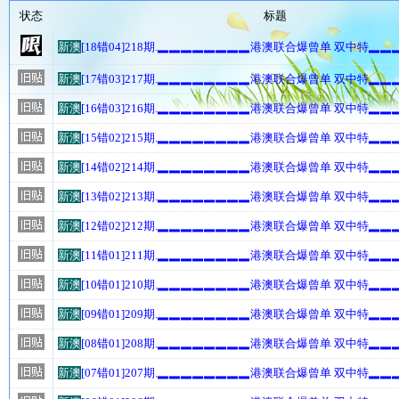
状态
标题
新澳
[18错04]218期.▂▂▂▂▂▂▂▂港澳联合爆曾单 双中特▂
新澳
[17错03]217期.▂▂▂▂▂▂▂▂港澳联合爆曾单 双中特▂
新澳
[16错03]216期.▂▂▂▂▂▂▂▂港澳联合爆曾单 双中特▂
新澳
[15错02]215期.▂▂▂▂▂▂▂▂港澳联合爆曾单 双中特▂
新澳
[14错02]214期.▂▂▂▂▂▂▂▂港澳联合爆曾单 双中特▂
新澳
[13错02]213期.▂▂▂▂▂▂▂▂港澳联合爆曾单 双中特▂
新澳
[12错02]212期.▂▂▂▂▂▂▂▂港澳联合爆曾单 双中特▂
新澳
[11错01]211期.▂▂▂▂▂▂▂▂港澳联合爆曾单 双中特▂
新澳
[10错01]210期.▂▂▂▂▂▂▂▂港澳联合爆曾单 双中特▂
新澳
[09错01]209期.▂▂▂▂▂▂▂▂港澳联合爆曾单 双中特▂
新澳
[08错01]208期.▂▂▂▂▂▂▂▂港澳联合爆曾单 双中特▂
新澳
[07错01]207期.▂▂▂▂▂▂▂▂港澳联合爆曾单 双中特▂