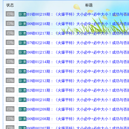
状态
标题
新澳
[01错00]219期：《火爆平特》大小必中+必中大小！成功与
新澳
[00错00]218期：《火爆平特》大小必中+必中大小！成功与
新澳
[08错03]217期：《火爆平特》大小必中+必中大小！成功与
新澳
[07错02]216期：《火爆平特》大小必中+必中大小！成功与
新澳
[06错01]215期：《火爆平特》大小必中+必中大小！成功与
新澳
[05错01]214期：《火爆平特》大小必中+必中大小！成功与
新澳
[04错00]213期：《火爆平特》大小必中+必中大小！成功与
新澳
[03错00]212期：《火爆平特》大小必中+必中大小！成功与
新澳
[02错00]211期：《火爆平特》大小必中+必中大小！成功与
新澳
[01错00]210期：《火爆平特》大小必中+必中大小！成功与
新澳
[00错00]209期：《火爆平特》大小必中+必中大小！成功与
新澳
[00错00]208期：《火爆平特》大小必中+必中大小！成功与
新澳
[00错00]207期：《火爆平特》大小必中+必中大小！成功与