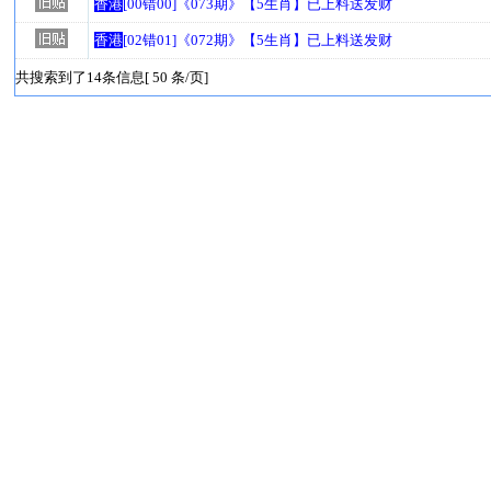
香港
[00错00]《073期》【5生肖】已上料送发财
香港
[02错01]《072期》【5生肖】已上料送发财
共搜索到了14条信息[ 50 条/页]