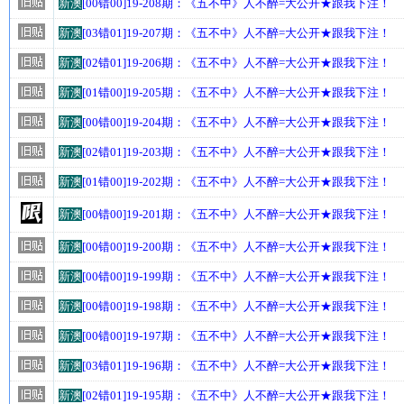
新澳
[00错00]19-208期：《五不中》人不醉=大公开★跟我下注！
新澳
[03错01]19-207期：《五不中》人不醉=大公开★跟我下注！
新澳
[02错01]19-206期：《五不中》人不醉=大公开★跟我下注！
新澳
[01错00]19-205期：《五不中》人不醉=大公开★跟我下注！
新澳
[00错00]19-204期：《五不中》人不醉=大公开★跟我下注！
新澳
[02错01]19-203期：《五不中》人不醉=大公开★跟我下注！
新澳
[01错00]19-202期：《五不中》人不醉=大公开★跟我下注！
新澳
[00错00]19-201期：《五不中》人不醉=大公开★跟我下注！
新澳
[00错00]19-200期：《五不中》人不醉=大公开★跟我下注！
新澳
[00错00]19-199期：《五不中》人不醉=大公开★跟我下注！
新澳
[00错00]19-198期：《五不中》人不醉=大公开★跟我下注！
新澳
[00错00]19-197期：《五不中》人不醉=大公开★跟我下注！
新澳
[03错01]19-196期：《五不中》人不醉=大公开★跟我下注！
新澳
[02错01]19-195期：《五不中》人不醉=大公开★跟我下注！