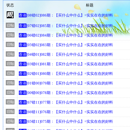
状态
标题
香港
[08错02]086期：【买什么中什么】=实实在在的好料
香港
[07错02]085期：【买什么中什么】=实实在在的好料
香港
[06错02]084期：【买什么中什么】=实实在在的好料
香港
[05错02]083期：【买什么中什么】=实实在在的好料
香港
[04错01]082期：【买什么中什么】=实实在在的好料
香港
[03错01]081期：【买什么中什么】=实实在在的好料
香港
[02错01]080期：【买什么中什么】=实实在在的好料
香港
[01错00]079期：【买什么中什么】=实实在在的好料
香港
[00错00]078期：【买什么中什么】=实实在在的好料
香港
[67错11]077期：【买什么中什么】=实实在在的好料
香港
[66错11]076期：【买什么中什么】=实实在在的好料
香港
[65错11]075期：【买什么中什么】=实实在在的好料