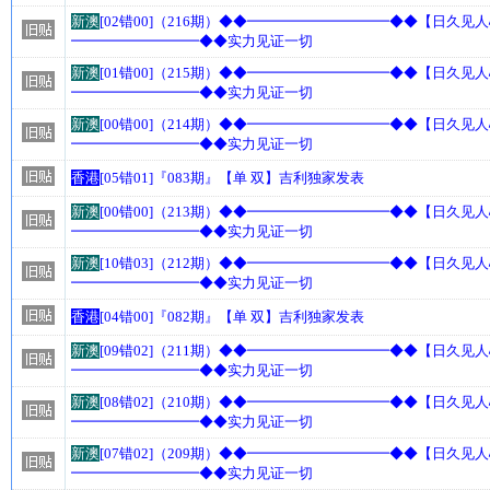
新澳
[02错00]（216期）◆◆━━━━━━━━━━◆◆【日久见
━━━━━━━━━◆◆实力见证一切
新澳
[01错00]（215期）◆◆━━━━━━━━━━◆◆【日久见
━━━━━━━━━◆◆实力见证一切
新澳
[00错00]（214期）◆◆━━━━━━━━━━◆◆【日久见
━━━━━━━━━◆◆实力见证一切
香港
[05错01]『083期』【单 双】吉利独家发表
新澳
[00错00]（213期）◆◆━━━━━━━━━━◆◆【日久见
━━━━━━━━━◆◆实力见证一切
新澳
[10错03]（212期）◆◆━━━━━━━━━━◆◆【日久见
━━━━━━━━━◆◆实力见证一切
香港
[04错00]『082期』【单 双】吉利独家发表
新澳
[09错02]（211期）◆◆━━━━━━━━━━◆◆【日久见
━━━━━━━━━◆◆实力见证一切
新澳
[08错02]（210期）◆◆━━━━━━━━━━◆◆【日久见
━━━━━━━━━◆◆实力见证一切
新澳
[07错02]（209期）◆◆━━━━━━━━━━◆◆【日久见
━━━━━━━━━◆◆实力见证一切