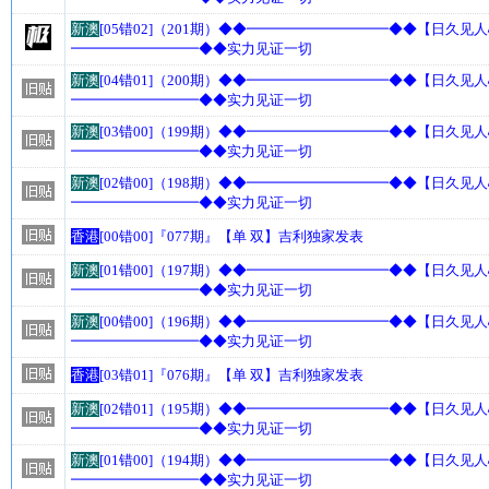
新澳
[05错02]（201期）◆◆━━━━━━━━━━◆◆【日久见
━━━━━━━━━◆◆实力见证一切
新澳
[04错01]（200期）◆◆━━━━━━━━━━◆◆【日久见
━━━━━━━━━◆◆实力见证一切
新澳
[03错00]（199期）◆◆━━━━━━━━━━◆◆【日久见
━━━━━━━━━◆◆实力见证一切
新澳
[02错00]（198期）◆◆━━━━━━━━━━◆◆【日久见
━━━━━━━━━◆◆实力见证一切
香港
[00错00]『077期』【单 双】吉利独家发表
新澳
[01错00]（197期）◆◆━━━━━━━━━━◆◆【日久见
━━━━━━━━━◆◆实力见证一切
新澳
[00错00]（196期）◆◆━━━━━━━━━━◆◆【日久见
━━━━━━━━━◆◆实力见证一切
香港
[03错01]『076期』【单 双】吉利独家发表
新澳
[02错01]（195期）◆◆━━━━━━━━━━◆◆【日久见
━━━━━━━━━◆◆实力见证一切
新澳
[01错00]（194期）◆◆━━━━━━━━━━◆◆【日久见
━━━━━━━━━◆◆实力见证一切