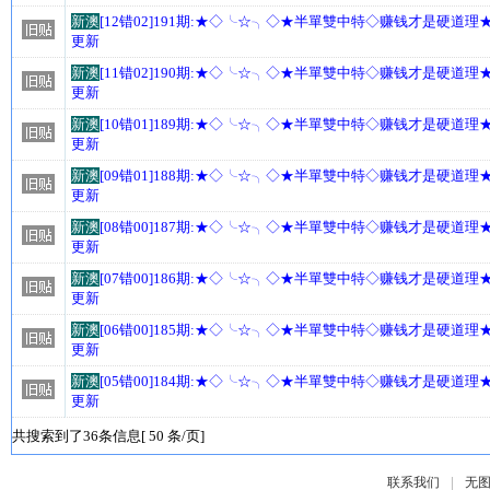
新澳
[12错02]191期:★◇╰☆╮◇★半單雙中特◇赚钱才是硬道
更新
新澳
[11错02]190期:★◇╰☆╮◇★半單雙中特◇赚钱才是硬道
更新
新澳
[10错01]189期:★◇╰☆╮◇★半單雙中特◇赚钱才是硬道
更新
新澳
[09错01]188期:★◇╰☆╮◇★半單雙中特◇赚钱才是硬道
更新
新澳
[08错00]187期:★◇╰☆╮◇★半單雙中特◇赚钱才是硬道
更新
新澳
[07错00]186期:★◇╰☆╮◇★半單雙中特◇赚钱才是硬道
更新
新澳
[06错00]185期:★◇╰☆╮◇★半單雙中特◇赚钱才是硬道
更新
新澳
[05错00]184期:★◇╰☆╮◇★半單雙中特◇赚钱才是硬道
更新
共搜索到了36条信息[ 50 条/页]
|
联系我们
无