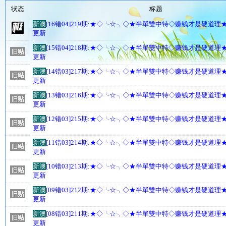
状态
标题
新澳
[16错04]219期:★◇╰☆╮◇★半單雙中特◇赚钱才是硬道
更新
新澳
[15错04]218期:★◇╰☆╮◇★半單雙中特◇赚钱才是硬道
更新
新澳
[14错03]217期:★◇╰☆╮◇★半單雙中特◇赚钱才是硬道
更新
新澳
[13错03]216期:★◇╰☆╮◇★半單雙中特◇赚钱才是硬道
更新
新澳
[12错03]215期:★◇╰☆╮◇★半單雙中特◇赚钱才是硬道
更新
新澳
[11错03]214期:★◇╰☆╮◇★半單雙中特◇赚钱才是硬道
更新
新澳
[10错03]213期:★◇╰☆╮◇★半單雙中特◇赚钱才是硬道
更新
新澳
[09错03]212期:★◇╰☆╮◇★半單雙中特◇赚钱才是硬道
更新
新澳
[08错03]211期:★◇╰☆╮◇★半單雙中特◇赚钱才是硬道
更新