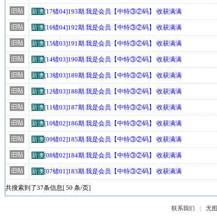
新澳
[17错04]193期.我是会员【中特③②码】 收获满满
新澳
[16错04]192期.我是会员【中特③②码】 收获满满
新澳
[15错03]191期.我是会员【中特③②码】 收获满满
新澳
[14错03]190期.我是会员【中特③②码】 收获满满
新澳
[13错03]189期.我是会员【中特③②码】 收获满满
新澳
[12错03]188期.我是会员【中特③②码】 收获满满
新澳
[11错03]187期.我是会员【中特③②码】 收获满满
新澳
[10错02]186期.我是会员【中特③②码】 收获满满
新澳
[09错02]185期.我是会员【中特③②码】 收获满满
新澳
[08错02]184期.我是会员【中特③②码】 收获满满
新澳
[07错01]183期.我是会员【中特③②码】 收获满满
共搜索到了37条信息[ 50 条/页]
|
联系我们
无