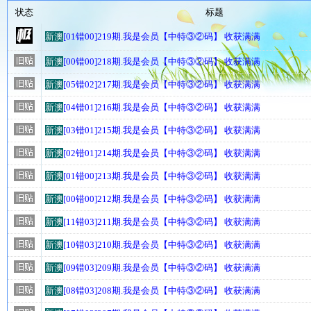
状态
标题
新澳
[01错00]219期.我是会员【中特③②码】 收获满满
新澳
[00错00]218期.我是会员【中特③②码】 收获满满
新澳
[05错02]217期.我是会员【中特③②码】 收获满满
新澳
[04错01]216期.我是会员【中特③②码】 收获满满
新澳
[03错01]215期.我是会员【中特③②码】 收获满满
新澳
[02错01]214期.我是会员【中特③②码】 收获满满
新澳
[01错00]213期.我是会员【中特③②码】 收获满满
新澳
[00错00]212期.我是会员【中特③②码】 收获满满
新澳
[11错03]211期.我是会员【中特③②码】 收获满满
新澳
[10错03]210期.我是会员【中特③②码】 收获满满
新澳
[09错03]209期.我是会员【中特③②码】 收获满满
新澳
[08错03]208期.我是会员【中特③②码】 收获满满