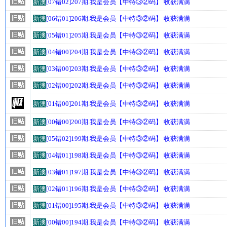
新澳
[07错02]207期.我是会员【中特③②码】 收获满满
新澳
[06错01]206期.我是会员【中特③②码】 收获满满
新澳
[05错01]205期.我是会员【中特③②码】 收获满满
新澳
[04错00]204期.我是会员【中特③②码】 收获满满
新澳
[03错00]203期.我是会员【中特③②码】 收获满满
新澳
[02错00]202期.我是会员【中特③②码】 收获满满
新澳
[01错00]201期.我是会员【中特③②码】 收获满满
新澳
[00错00]200期.我是会员【中特③②码】 收获满满
新澳
[05错02]199期.我是会员【中特③②码】 收获满满
新澳
[04错01]198期.我是会员【中特③②码】 收获满满
新澳
[03错01]197期.我是会员【中特③②码】 收获满满
新澳
[02错01]196期.我是会员【中特③②码】 收获满满
新澳
[01错00]195期.我是会员【中特③②码】 收获满满
新澳
[00错00]194期.我是会员【中特③②码】 收获满满