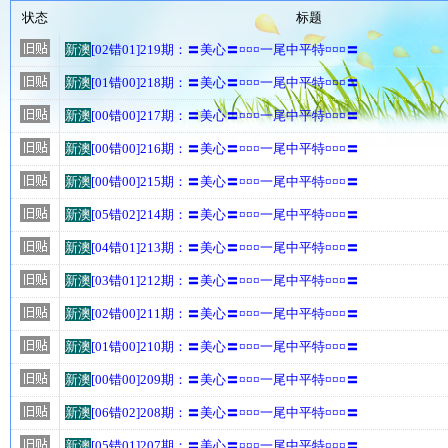
状态
标题
新澳
[02错01]219期：〓美心〓¤¤¤一尾中平特¤¤¤〓
新澳
[01错00]218期：〓美心〓¤¤¤一尾中平特¤¤¤〓
新澳
[00错00]217期：〓美心〓¤¤¤一尾中平特¤¤¤〓
新澳
[00错00]216期：〓美心〓¤¤¤一尾中平特¤¤¤〓
新澳
[00错00]215期：〓美心〓¤¤¤一尾中平特¤¤¤〓
新澳
[05错02]214期：〓美心〓¤¤¤一尾中平特¤¤¤〓
新澳
[04错01]213期：〓美心〓¤¤¤一尾中平特¤¤¤〓
新澳
[03错01]212期：〓美心〓¤¤¤一尾中平特¤¤¤〓
新澳
[02错00]211期：〓美心〓¤¤¤一尾中平特¤¤¤〓
新澳
[01错00]210期：〓美心〓¤¤¤一尾中平特¤¤¤〓
新澳
[00错00]209期：〓美心〓¤¤¤一尾中平特¤¤¤〓
新澳
[06错02]208期：〓美心〓¤¤¤一尾中平特¤¤¤〓
新澳
[05错01]207期：〓美心〓¤¤¤一尾中平特¤¤¤〓