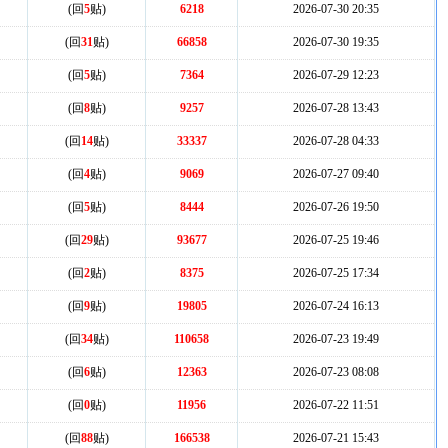
(回
5
贴)
6218
2026-07-30 20:35
(回
31
贴)
66858
2026-07-30 19:35
(回
5
贴)
7364
2026-07-29 12:23
(回
8
贴)
9257
2026-07-28 13:43
(回
14
贴)
33337
2026-07-28 04:33
(回
4
贴)
9069
2026-07-27 09:40
(回
5
贴)
8444
2026-07-26 19:50
(回
29
贴)
93677
2026-07-25 19:46
(回
2
贴)
8375
2026-07-25 17:34
(回
9
贴)
19805
2026-07-24 16:13
(回
34
贴)
110658
2026-07-23 19:49
(回
6
贴)
12363
2026-07-23 08:08
(回
0
贴)
11956
2026-07-22 11:51
(回
88
贴)
166538
2026-07-21 15:43