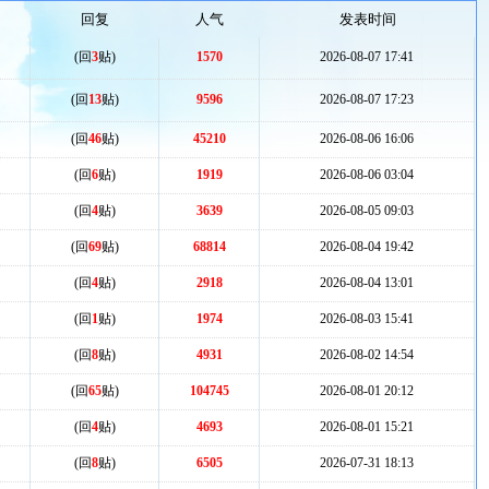
回复
人气
发表时间
(回
3
贴)
1570
2026-08-07 17:41
(回
13
贴)
9596
2026-08-07 17:23
(回
46
贴)
45210
2026-08-06 16:06
(回
6
贴)
1919
2026-08-06 03:04
(回
4
贴)
3639
2026-08-05 09:03
(回
69
贴)
68814
2026-08-04 19:42
(回
4
贴)
2918
2026-08-04 13:01
(回
1
贴)
1974
2026-08-03 15:41
(回
8
贴)
4931
2026-08-02 14:54
(回
65
贴)
104745
2026-08-01 20:12
(回
4
贴)
4693
2026-08-01 15:21
(回
8
贴)
6505
2026-07-31 18:13