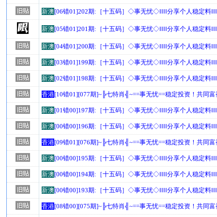
新澳
[06错01]202期:［十五码］◇事无忧◇‖‖‖‖分享个人稳定料‖‖‖
新澳
[05错01]201期:［十五码］◇事无忧◇‖‖‖‖分享个人稳定料‖‖‖
新澳
[04错01]200期:［十五码］◇事无忧◇‖‖‖‖分享个人稳定料‖‖‖
新澳
[03错01]199期:［十五码］◇事无忧◇‖‖‖‖分享个人稳定料‖‖‖
新澳
[02错01]198期:［十五码］◇事无忧◇‖‖‖‖分享个人稳定料‖‖‖
香港
[10错01][077期]~╠七特肖╣~==事无忧==稳定投资！共同
新澳
[01错00]197期:［十五码］◇事无忧◇‖‖‖‖分享个人稳定料‖‖‖
新澳
[00错00]196期:［十五码］◇事无忧◇‖‖‖‖分享个人稳定料‖‖‖
香港
[09错01][076期]~╠七特肖╣~==事无忧==稳定投资！共同
新澳
[00错00]195期:［十五码］◇事无忧◇‖‖‖‖分享个人稳定料‖‖‖
新澳
[00错00]194期:［十五码］◇事无忧◇‖‖‖‖分享个人稳定料‖‖‖
新澳
[00错00]193期:［十五码］◇事无忧◇‖‖‖‖分享个人稳定料‖‖‖
香港
[08错00][075期]~╠七特肖╣~==事无忧==稳定投资！共同