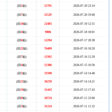
(回
1
贴)
12791
2026-07-20 23:14
(回
7
贴)
11529
2026-07-20 19:40
(回
10
贴)
22485
2026-07-19 12:51
(回
4
贴)
9806
2026-07-18 18:01
(回
6
贴)
12294
2026-07-17 20:38
(回
22
贴)
76409
2026-07-16 18:20
(回
7
贴)
13392
2026-07-16 12:29
(回
4
贴)
12386
2026-07-15 10:56
(回
5
贴)
33590
2026-07-14 14:48
(回
21
贴)
36259
2026-07-14 14:21
(回
19
贴)
31445
2026-07-13 17:43
(回
0
贴)
10724
2026-07-11 23:06
(回
3
贴)
31224
2026-07-11 11:32