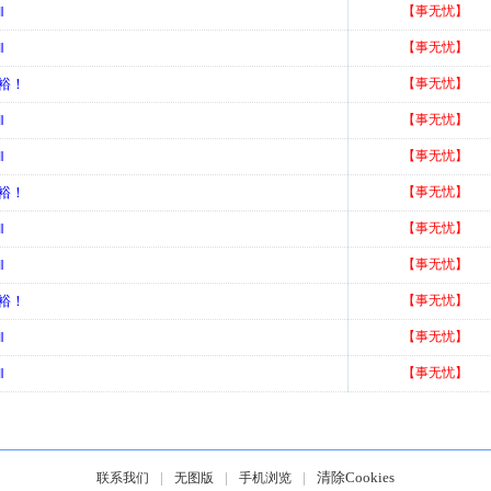
‖
【事无忧】
‖
【事无忧】
富裕！
【事无忧】
‖
【事无忧】
‖
【事无忧】
富裕！
【事无忧】
‖
【事无忧】
‖
【事无忧】
富裕！
【事无忧】
‖
【事无忧】
‖
【事无忧】
|
|
|
清除Cookies
联系我们
无图版
手机浏览