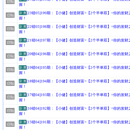
握！
新澳
[23错05]199期：【小健】创造财富=【2个半单双】=你的发
握！
新澳
[22错05]198期：【小健】创造财富=【2个半单双】=你的发
握！
新澳
[21错04]197期：【小健】创造财富=【2个半单双】=你的发
握！
新澳
[20错04]196期：【小健】创造财富=【2个半单双】=你的发
握！
新澳
[19错04]195期：【小健】创造财富=【2个半单双】=你的发
握！
新澳
[18错04]194期：【小健】创造财富=【2个半单双】=你的发
握！
新澳
[17错04]193期：【小健】创造财富=【2个半单双】=你的发
握！
新澳
[16错04]192期：【小健】创造财富=【2个半单双】=你的发
握！
新澳
[15错04]191期：【小健】创造财富=【2个半单双】=你的发
握！