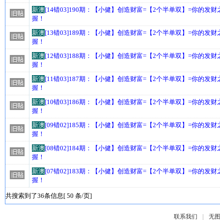
新澳
[14错03]190期：【小健】创造财富=【2个半单双】=你的发
握！
新澳
[13错03]189期：【小健】创造财富=【2个半单双】=你的发
握！
新澳
[12错03]188期：【小健】创造财富=【2个半单双】=你的发
握！
新澳
[11错03]187期：【小健】创造财富=【2个半单双】=你的发
握！
新澳
[10错03]186期：【小健】创造财富=【2个半单双】=你的发
握！
新澳
[09错02]185期：【小健】创造财富=【2个半单双】=你的发
握！
新澳
[08错02]184期：【小健】创造财富=【2个半单双】=你的发
握！
新澳
[07错02]183期：【小健】创造财富=【2个半单双】=你的发
握！
共搜索到了36条信息[ 50 条/页]
|
联系我们
无