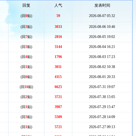
回复
人气
发表时间
(回
0
贴)
59
2026-08-07 05:32
(回
3
贴)
3033
2026-08-06 10:46
(回
7
贴)
2816
2026-08-05 19:02
(回
3
贴)
3144
2026-08-04 16:21
(回
4
贴)
1796
2026-08-03 17:23
(回
1
贴)
3011
2026-08-02 10:38
(回
6
贴)
4115
2026-08-01 20:33
(回
16
贴)
6625
2026-07-31 19:07
(回
2
贴)
3721
2026-07-30 15:05
(回
1
贴)
3907
2026-07-29 15:47
(回
3
贴)
5509
2026-07-28 14:09
(回
1
贴)
5721
2026-07-27 09:13