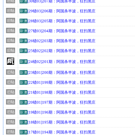
新澳
[30错03]207期：阿国杀半波，狂扫黑庄
新澳
[29错03]206期：阿国杀半波，狂扫黑庄
新澳
[28错03]205期：阿国杀半波，狂扫黑庄
新澳
[27错03]204期：阿国杀半波，狂扫黑庄
新澳
[26错02]203期：阿国杀半波，狂扫黑庄
新澳
[25错02]202期：阿国杀半波，狂扫黑庄
新澳
[24错02]201期：阿国杀半波，狂扫黑庄
新澳
[23错01]200期：阿国杀半波，狂扫黑庄
新澳
[22错01]199期：阿国杀半波，狂扫黑庄
新澳
[21错01]198期：阿国杀半波，狂扫黑庄
新澳
[20错01]197期：阿国杀半波，狂扫黑庄
新澳
[19错01]196期：阿国杀半波，狂扫黑庄
新澳
[18错01]195期：阿国杀半波，狂扫黑庄
新澳
[17错01]194期：阿国杀半波，狂扫黑庄