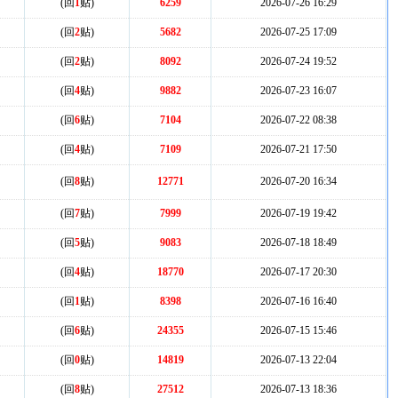
(回
1
贴)
6259
2026-07-26 16:29
(回
2
贴)
5682
2026-07-25 17:09
(回
2
贴)
8092
2026-07-24 19:52
(回
4
贴)
9882
2026-07-23 16:07
(回
6
贴)
7104
2026-07-22 08:38
(回
4
贴)
7109
2026-07-21 17:50
(回
8
贴)
12771
2026-07-20 16:34
(回
7
贴)
7999
2026-07-19 19:42
(回
5
贴)
9083
2026-07-18 18:49
(回
4
贴)
18770
2026-07-17 20:30
(回
1
贴)
8398
2026-07-16 16:40
(回
6
贴)
24355
2026-07-15 15:46
(回
0
贴)
14819
2026-07-13 22:04
(回
8
贴)
27512
2026-07-13 18:36