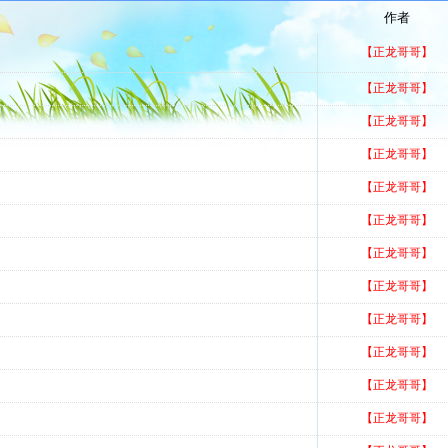
作者
【正龙哥哥】
【正龙哥哥】
【正龙哥哥】
【正龙哥哥】
【正龙哥哥】
【正龙哥哥】
【正龙哥哥】
【正龙哥哥】
【正龙哥哥】
【正龙哥哥】
【正龙哥哥】
【正龙哥哥】