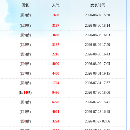
回复
人气
发表时间
(回
3
贴)
1698
2026-08-07 15:30
(回
3
贴)
3187
2026-08-06 18:14
(回
9
贴)
3608
2026-08-05 16:03
(回
5
贴)
3137
2026-08-04 17:50
(回
5
贴)
2216
2026-08-03 16:43
(回
6
贴)
4099
2026-08-02 17:05
(回
7
贴)
4400
2026-08-01 19:15
(回
5
贴)
1704
2026-07-31 17:57
(回
14
贴)
9486
2026-07-30 18:06
(回
7
贴)
6226
2026-07-29 15:41
(回
1
贴)
4061
2026-07-28 16:48
(回
0
贴)
3224
2026-07-27 02:06