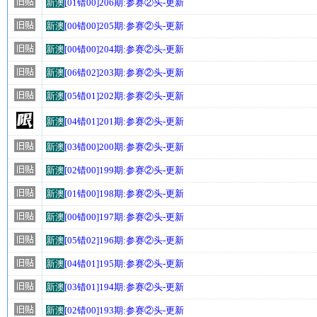
新澳
[01错00]206期:参赛②头-更新
新澳
[00错00]205期:参赛②头-更新
新澳
[00错00]204期:参赛②头-更新
新澳
[06错02]203期:参赛②头-更新
新澳
[05错01]202期:参赛②头-更新
新澳
[04错01]201期:参赛②头-更新
新澳
[03错00]200期:参赛②头-更新
新澳
[02错00]199期:参赛②头-更新
新澳
[01错00]198期:参赛②头-更新
新澳
[00错00]197期:参赛②头-更新
新澳
[05错02]196期:参赛②头-更新
新澳
[04错01]195期:参赛②头-更新
新澳
[03错01]194期:参赛②头-更新
新澳
[02错00]193期:参赛②头-更新