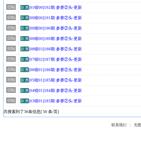
新澳
[01错00]192期:参赛②头-更新
新澳
[00错00]191期:参赛②头-更新
新澳
[00错00]190期:参赛②头-更新
新澳
[00错00]189期:参赛②头-更新
新澳
[08错03]188期:参赛②头-更新
新澳
[07错02]187期:参赛②头-更新
新澳
[06错01]186期:参赛②头-更新
新澳
[05错01]185期:参赛②头-更新
新澳
[04错01]184期:参赛②头-更新
新澳
[03错01]183期:参赛②头-更新
共搜索到了36条信息[ 50 条/页]
|
联系我们
无