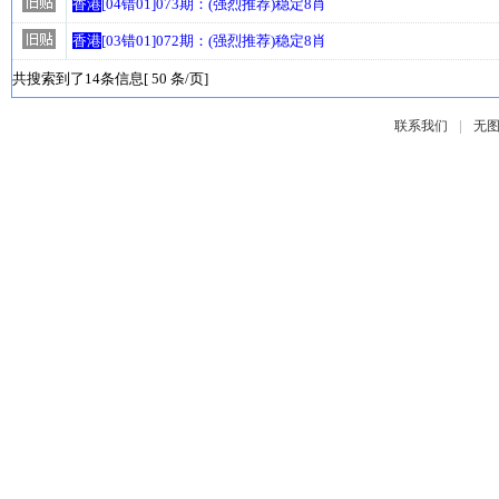
香港
[04错01]073期：(强烈推荐)稳定8肖
香港
[03错01]072期：(强烈推荐)稳定8肖
共搜索到了14条信息[ 50 条/页]
|
联系我们
无