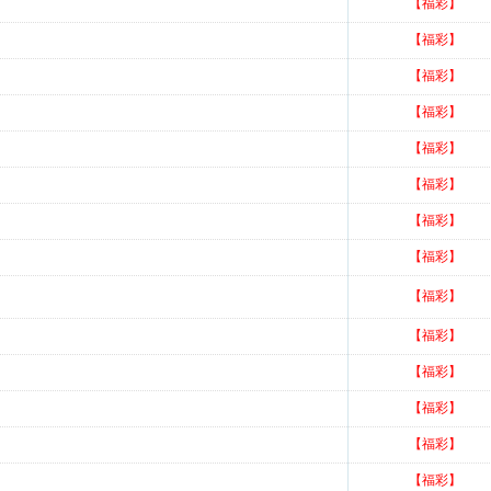
【福彩】
【福彩】
【福彩】
【福彩】
【福彩】
【福彩】
【福彩】
【福彩】
【福彩】
【福彩】
【福彩】
【福彩】
【福彩】
【福彩】