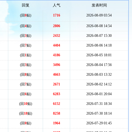
回复
人气
发表时间
(回
0
贴)
1716
2026-08-09 03:54
(回
4
贴)
2806
2026-08-08 14:54
(回
3
贴)
2432
2026-08-07 15:30
(回
7
贴)
4404
2026-08-06 14:18
(回
1
贴)
4186
2026-08-05 18:01
(回
3
贴)
3496
2026-08-04 17:56
(回
8
贴)
4663
2026-08-03 13:32
(回
7
贴)
2671
2026-08-02 14:12
(回
6
贴)
6283
2026-08-01 20:04
(回
10
贴)
6152
2026-07-31 18:34
(回
18
贴)
8258
2026-07-30 18:14
(回
0
贴)
1964
2026-07-29 01:45