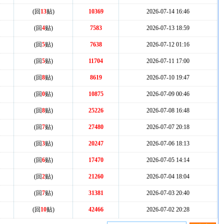
(回
13
贴)
10369
2026-07-14 16:46
(回
4
贴)
7583
2026-07-13 18:59
(回
5
贴)
7638
2026-07-12 01:16
(回
5
贴)
11704
2026-07-11 17:00
(回
8
贴)
8619
2026-07-10 19:47
(回
0
贴)
10875
2026-07-09 00:46
(回
8
贴)
25226
2026-07-08 16:48
(回
7
贴)
27480
2026-07-07 20:18
(回
3
贴)
20247
2026-07-06 18:13
(回
6
贴)
17470
2026-07-05 14:14
(回
2
贴)
21260
2026-07-04 18:04
(回
7
贴)
31381
2026-07-03 20:40
(回
10
贴)
42466
2026-07-02 20:28