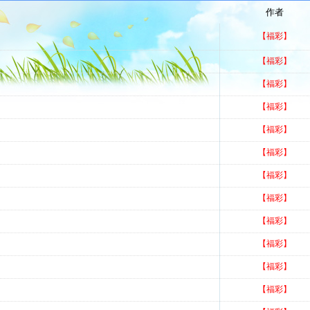
作者
【福彩】
【福彩】
【福彩】
【福彩】
【福彩】
【福彩】
【福彩】
【福彩】
【福彩】
【福彩】
【福彩】
【福彩】