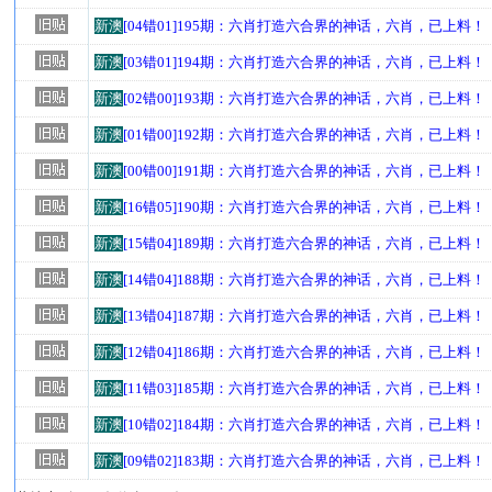
新澳
[04错01]195期：六肖打造六合界的神话，六肖，已上料！
新澳
[03错01]194期：六肖打造六合界的神话，六肖，已上料！
新澳
[02错00]193期：六肖打造六合界的神话，六肖，已上料！
新澳
[01错00]192期：六肖打造六合界的神话，六肖，已上料！
新澳
[00错00]191期：六肖打造六合界的神话，六肖，已上料！
新澳
[16错05]190期：六肖打造六合界的神话，六肖，已上料！
新澳
[15错04]189期：六肖打造六合界的神话，六肖，已上料！
新澳
[14错04]188期：六肖打造六合界的神话，六肖，已上料！
新澳
[13错04]187期：六肖打造六合界的神话，六肖，已上料！
新澳
[12错04]186期：六肖打造六合界的神话，六肖，已上料！
新澳
[11错03]185期：六肖打造六合界的神话，六肖，已上料！
新澳
[10错02]184期：六肖打造六合界的神话，六肖，已上料！
新澳
[09错02]183期：六肖打造六合界的神话，六肖，已上料！