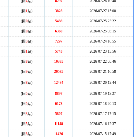
(回
4
贴)
8297
2026-07-28 10:40
(回
1
贴)
3828
2026-07-27 15:00
(回
0
贴)
5488
2026-07-25 23:22
(回
0
贴)
6360
2026-07-25 03:15
(回
3
贴)
7297
2026-07-24 16:55
(回
1
贴)
5743
2026-07-23 13:56
(回
8
贴)
10335
2026-07-22 05:46
(回
9
贴)
20585
2026-07-21 16:58
(回
8
贴)
12434
2026-07-20 12:44
(回
5
贴)
8897
2026-07-19 13:27
(回
5
贴)
6173
2026-07-18 20:13
(回
3
贴)
5807
2026-07-17 17:15
(回
5
贴)
11148
2026-07-16 12:37
(回
8
贴)
11426
2026-07-15 17:49