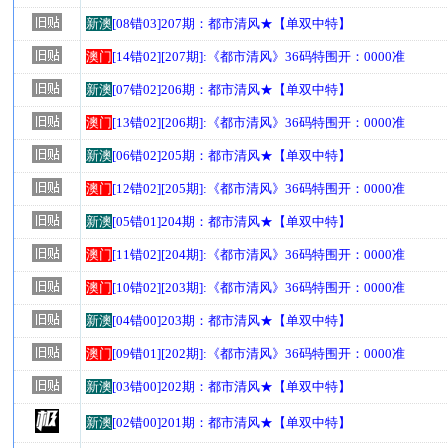
新澳
[08错03]207期：都市清风★【单双中特】
澳门
[14错02][207期]:《都市清风》36码特围开：0000准
新澳
[07错02]206期：都市清风★【单双中特】
澳门
[13错02][206期]:《都市清风》36码特围开：0000准
新澳
[06错02]205期：都市清风★【单双中特】
澳门
[12错02][205期]:《都市清风》36码特围开：0000准
新澳
[05错01]204期：都市清风★【单双中特】
澳门
[11错02][204期]:《都市清风》36码特围开：0000准
澳门
[10错02][203期]:《都市清风》36码特围开：0000准
新澳
[04错00]203期：都市清风★【单双中特】
澳门
[09错01][202期]:《都市清风》36码特围开：0000准
新澳
[03错00]202期：都市清风★【单双中特】
新澳
[02错00]201期：都市清风★【单双中特】