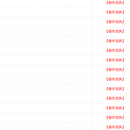
【都市清风】
【都市清风】
【都市清风】
【都市清风】
【都市清风】
【都市清风】
【都市清风】
【都市清风】
【都市清风】
【都市清风】
【都市清风】
【都市清风】
【都市清风】
【都市清风】