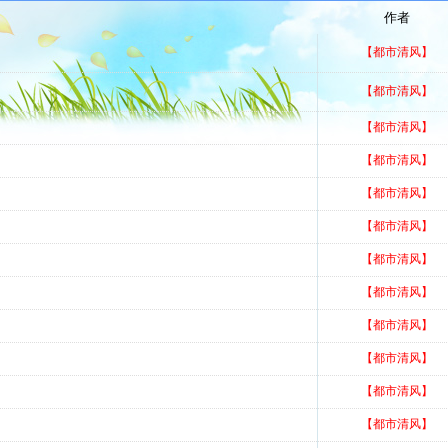
作者
【都市清风】
【都市清风】
【都市清风】
【都市清风】
【都市清风】
【都市清风】
【都市清风】
【都市清风】
【都市清风】
【都市清风】
【都市清风】
【都市清风】