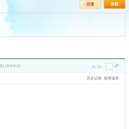
回复
发帖
接]
[关闭本页]
历史记录
使用道具