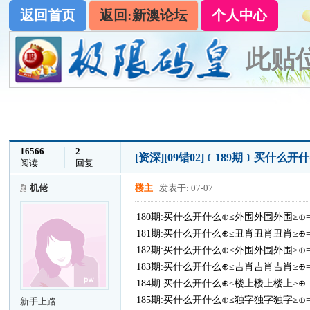
返回首页
返回:新澳论坛
个人中心
此贴
16566
2
[资深]
[09错02]﹝189期﹞买什么开什么
阅读
回复
机佬
楼主
发表于: 07-07
180期:买什么开什么⊕≤外围外围外围≥⊕=
181期:买什么开什么⊕≤丑肖丑肖丑肖≥⊕=
182期:买什么开什么⊕≤外围外围外围≥⊕=
183期:买什么开什么⊕≤吉肖吉肖吉肖≥⊕=
184期:买什么开什么⊕≤楼上楼上楼上≥⊕=
185期:买什么开什么⊕≤独字独字独字≥⊕=
新手上路