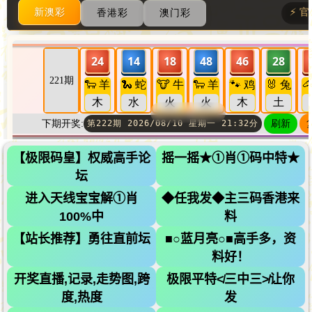
【极限码皇】权威高手论
摇一摇★①肖①码中特★
坛
进入天线宝宝解①肖
◆任我发◆主三码香港来
100%中
料
【站长推荐】勇往直前坛
■○蓝月亮○■高手多，资
料好！
开奖直播,记录,走势图,跨
极限平特≮三中三≯让你
度,热度
发