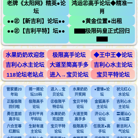
老牌《太阳网》精英●论
鸿运㊣高手论坛◆精准一
坛
肖
●●㊣【新吉利】论坛●●
●黄金位置●出租
●●㊣【吉利平特】坛●●
▇▇极限码皇正式回归
▇▇
水果奶奶欢迎您
极限高手论坛
◆王中王◆论坛
吉利心水主论坛
大道至简高手多
吉利心水主论坛
118论坛老站点
进入→宝贝论坛
宝贝平特论坛
管家婆20
摇一摇论
进入→宝
水果奶奶
●雷锋●论
状元红心
年站
坛10码
贝论坛
开奖网
坛
水论坛
正版极限
极限高手
㊣极限平
宝贝平特
金狐高手
吉利心水
回归啦
论坛
特㊣坛
论坛
主论坛
主论坛
勇往直前
吉利平肖
水果奶奶
大道至简
济公心水
〓潮汕心
高手坛
平码坛
欢迎您
高手多
论坛
水坛〓
六合至尊
生财有道
宝贝平特
极限高手
任我发●高
新吉利人
红颜坛
主论坛
论坛
论坛
手坛
气论坛