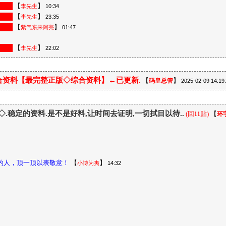
███
【
】
李先生
10:34
███
【
】
李先生
23:35
███
【
】
紫气东来阿亮
01:47
███
【
】
李先生
22:02
合资料【最完整正版◇综合资料】←已更新.
【
】
码皇总管
2025-02-09 14:19
→◇.稳定的资料.是不是好料,让时间去证明,一切拭目以待..
(回
贴)
【
11
环
的人，顶一顶以表敬意！
【
】
小博为夷
14:32