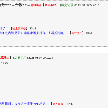
→合数===→合数==→
(回
贴)
【
】
(
历史记录
)
8
西天取经
2026-08-06 22:42:01
你了！
【
】
晚上的风格
13:11
四海之内皆兄弟）输赢永远支持你，那是必须的。
【
】
南方特产
13:54
】
(
历史记录
)
北流浪人
2026-08-07 00:19:23
】
17:25
把头甩断，来换这一辈子与你相遇。
【
】
夏夜暖风
12:17