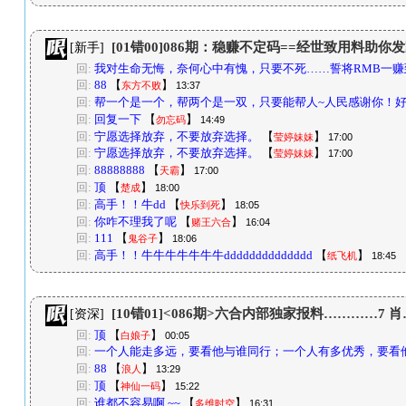
[01错00]086期：稳赚不定码==经世致用料助
[新手]
回:
我对生命无悔，奈何心中有愧，只要不死……誓将RMB一赚
回:
88
【
】
东方不败
13:37
回:
帮一个是一个，帮两个是一双，只要能帮人~人民感谢你！好
回:
回复一下
【
】
勿忘码
14:49
回:
宁愿选择放弃，不要放弃选择。
【
】
莹婷妹妹
17:00
回:
宁愿选择放弃，不要放弃选择。
【
】
莹婷妹妹
17:00
回:
88888888
【
】
天霸
17:00
回:
顶
【
】
楚成
18:00
回:
高手！！牛dd
【
】
快乐到死
18:05
回:
你咋不理我了呢
【
】
赌王六合
16:04
回:
111
【
】
鬼谷子
18:06
回:
高手！！牛牛牛牛牛牛牛dddddddddddddd
【
】
纸飞机
18:45
[10错01]<086期>六合内部独家报料…………7
[资深]
回:
顶
【
】
白娘子
00:05
回:
一个人能走多远，要看他与谁同行；一个人有多优秀，要看
回:
88
【
】
浪人
13:29
回:
顶
【
】
神仙一码
15:22
回:
谁都不容易啊 ~~
【
】
多维时空
16:31