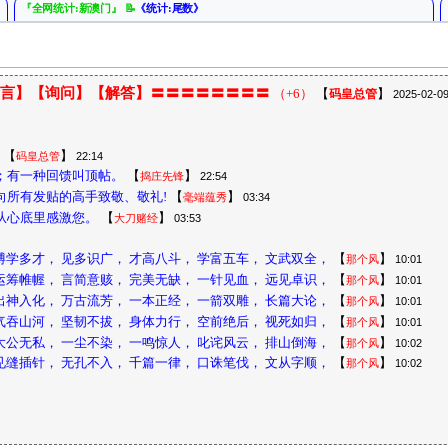
『全网统计:新澳门』 📝
《统计:尾数》
』
【万马奔腾】
『全网统计:新澳门』
『全网统计:新澳门』 📝
《统计:头单双》
』
【码皇总管】
『全网统计:新澳门』
言】【询问】【解答】〓〓〓〓〓〓〓〓
（+6）
【
】
码皇总管
2025-02-09
『全网统计:新澳门』 📝
《统计:合数》
』
【为民服务】
『全网统计:新澳门』
【
】
码皇总管
22:14
『全网统计:新澳门』 📝
《统计:特段》
；有一种回馈叫顶帖。
【
】
捣庄先锋
22:54
』
【铁公鸡】
『全网统计:新澳门』
所有发贴的高手致敬、敬礼!
【
】
毫端蕴秀
03:34
『全网统计:新澳门』 📝
《统计:五行》
从心底里感激您。
【
】
大刀赌经
03:53
』
【无法无天】
『全网统计:新澳门』
博学多才， 见多识广， 才高八斗， 学富五车， 文武双全，
【
】
那个风
10:01
『全网统计:新澳门』 📝
《统计:五门》
运筹帷幄， 言简意赅， 完美无缺， 一针见血， 远见卓识，
【
】
那个风
10:01
』
【无法无天】
『全网统计:新澳门』
出神入化， 万古流芳， 一本正经， 一箭双雕， 长篇大论，
【
】
那个风
10:01
『全网统计:新澳门』 📝
《统计:半波单双》
气吞山河， 坚韧不拔， 身体力行， 空前绝后， 视死如归，
【
】
那个风
10:01
』
【阿迪王】
『全网统计:新澳门』
大公无私， 一尘不染， 一鸣惊人， 叱诧风云， 排山倒海，
【
】
那个风
10:02
见缝插针， 无孔不入， 千篇一律， 口诛笔伐， 文从字顺，
【
】
那个风
10:02
『全网统计:新澳门』 📝
《统计:半波大小》
』
【阿柔】
『全网统计:新澳门』
『全网统计:新澳门』 📝
《统计:半单双》
』
【破解规律】
『全网统计:新澳门』