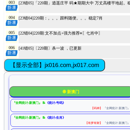
003
[23错05]「220期」逍遥庄平 码★期期大中 万丈高楼平地起。
004
[23错04]220期：。。。跟料随便。。。稳定7肖
005
[22错04]220期:文不加点+强力推荐≡〖七肖中〗
006
[41错05]〔220期〕杀一波 ，已更新
【显示全部】jx016.com,jx017.com
🌐 新澳门
『全网统计:新澳门』 📝
《统计:号码》
【码神】
『全网统计:新澳门
『全网统计:新澳门』 📝
《统计:生肖》
【有梦有财】
『全网统计:新澳门