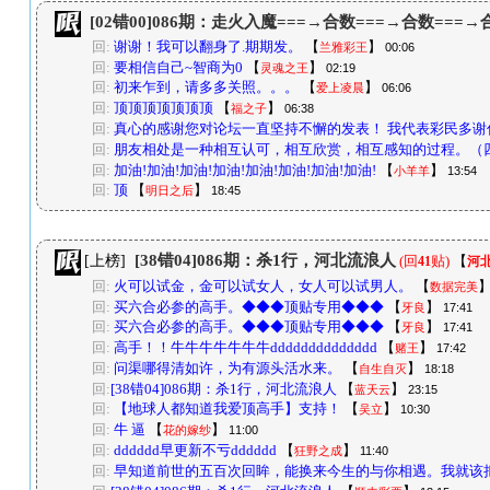
[02错00]086期：走火入魔===→合数===→合数===
回:
谢谢！我可以翻身了.期期发。
【
】
兰雅彩王
00:06
回:
要相信自己~智商为0
【
】
灵魂之王
02:19
回:
初来乍到，请多多关照。。。
【
】
爱上凌晨
06:06
回:
顶顶顶顶顶顶顶
【
】
福之子
06:38
回:
真心的感谢您对论坛一直坚持不懈的发表！ 我代表彩民多谢
回:
朋友相处是一种相互认可，相互欣赏，相互感知的过程。（
回:
加油!加油!加油!加油!加油!加油!加油!加油!
【
】
小羊羊
13:54
回:
顶
【
】
明日之后
18:45
[38错04]086期：杀1行，河北流浪人
[上榜]
(回
贴)
【
41
河
回:
火可以试金，金可以试女人，女人可以试男人。
【
数据完美
回:
买六合必参的高手。◆◆◆顶贴专用◆◆◆
【
】
牙良
17:41
回:
买六合必参的高手。◆◆◆顶贴专用◆◆◆
【
】
牙良
17:41
回:
高手！！牛牛牛牛牛牛牛dddddddddddddd
【
】
赌王
17:42
回:
问渠哪得清如许，为有源头活水来。
【
】
自生自灭
18:18
回:
[38错04]086期：杀1行，河北流浪人
【
】
蓝天云
23:15
回:
【地球人都知道我爱顶高手】支持！
【
】
吴立
10:30
回:
牛 逼
【
】
花的嫁纱
11:00
回:
dddddd早更新不亏dddddd
【
】
狂野之成
11:40
回:
早知道前世的五百次回眸，能换来今生的与你相遇。我就该