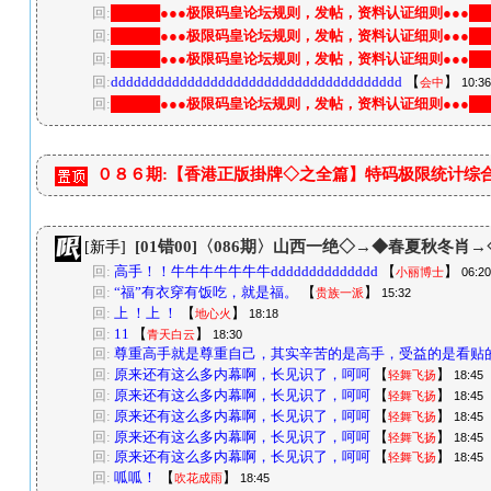
回:
█████●●●极限码皇论坛规则，发帖，资料认证细则●●●██
回:
█████●●●极限码皇论坛规则，发帖，资料认证细则●●●██
回:
█████●●●极限码皇论坛规则，发帖，资料认证细则●●●██
回:
dddddddddddddddddddddddddddddddddddddd
【
】
会中
10:36
回:
█████●●●极限码皇论坛规则，发帖，资料认证细则●●●██
０８６期:【香港正版掛牌◇之全篇】特码极限统计综
[01错00]〈086期〉山西一绝◇→◆春夏秋冬肖
[新手]
回:
高手！！牛牛牛牛牛牛牛dddddddddddddd
【
】
小丽博士
06:20
回:
“福”有衣穿有饭吃，就是福。
【
】
贵族一派
15:32
回:
上 ！上 ！
【
】
地心火
18:18
回:
11
【
】
青天白云
18:30
回:
尊重高手就是尊重自己，其实辛苦的是高手，受益的是看贴
回:
原来还有这么多内幕啊，长见识了，呵呵
【
】
轻舞飞扬
18:45
回:
原来还有这么多内幕啊，长见识了，呵呵
【
】
轻舞飞扬
18:45
回:
原来还有这么多内幕啊，长见识了，呵呵
【
】
轻舞飞扬
18:45
回:
原来还有这么多内幕啊，长见识了，呵呵
【
】
轻舞飞扬
18:45
回:
原来还有这么多内幕啊，长见识了，呵呵
【
】
轻舞飞扬
18:45
回:
呱呱！
【
】
吹花成雨
18:45