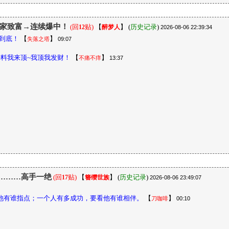
你发家致富→连续爆中！
(回
贴)
【
】
(
历史记录
)
12
醉梦人
2026-08-06 22:39:34
到底！
【
】
失落之塔
09:07
料我来顶~我顶我发财！
【
】
不痛不痒
13:37
 肖………高手一绝
(回
贴)
【
】
(
历史记录
)
17
簪缨世族
2026-08-06 23:49:07
他有谁指点；一个人有多成功，要看他有谁相伴。
【
】
刀咖啡
00:10