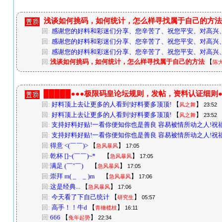
浅谈如何挑码，如何统计，怎么样寻找属于自己的方法
回:
感谢您的好料和彩迷们分享、您辛苦了、祝您平安、对高兴
回:
感谢您的好料和彩迷们分享、您辛苦了、祝您平安、对高兴
回:
感谢您的好料和彩迷们分享、您辛苦了、祝您平安、对高兴
回:
浅谈如何挑码，如何统计，怎么样寻找属于自己的方法
【
陈
█████●●●极限码皇论坛规则，发帖，资料认证细则●●
回:
好料顶上去让更多的人看到!好料要多顶顶!
【
】
风之舞
23:52
回:
好料顶上去让更多的人看到!好料要多顶顶!
【
】
风之舞
23:52
回:
支持好料好贴!一看你便知你也是善良 容易被情所动之人!祝福
回:
支持好料好贴!一看你便知你也是善良 容易被情所动之人!祝福
回:
得意 <(￣￣)>
【
】
急风暴风
17:05
回:
乾杯 []~(￣￣)~*
【
】
急风暴风
17:05
回:
满足 (￣ˇ￣)
【
】
急风暴风
17:05
回:
崇拜 m( _ _ )m
【
】
急风暴风
17:06
回:
这是经典...
【
】
急风暴风
17:06
回:
今天看了下自己统计
【
】
研究生
05:57
回:
高手！！牛d
【
】
青橄榄枝
16:11
回:
666
【
】
兔年起势
22:34