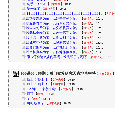
回:
高手！！牛d
【
】
飞羊娃娃
18:41
回:
爱死你了
【
】
烟花巷陌
09:13
回:
111111111111111111111111111111111111111111
【
九肖神
回:
以热爱吉利为荣，以危害吉利为耻。
【
】
执行人
18:41
回:
以服务彩民为荣，以背离彩民为耻。
【
】
执行人
18:41
回:
以崇尚免费为荣，以变相收费为耻。
【
】
执行人
18:41
回:
以无私奉献为荣，以攻击高手为耻。
【
】
执行人
18:41
回:
以团结互助为荣，以损人利己为耻。
【
】
执行人
18:41
回:
以诚实守信为荣，以见利忘义为耻。
【
】
执行人
18:41
回:
以遵纪规则为荣，以违规乱纪为耻。
【
】
执行人
18:41
回:
以资料真实为荣，以作弊作假为耻。
【
】
执行人
18:41
回:
原来还有这么多内幕啊，长见识了，呵呵
【
】
轻舞飞扬
18:45
[00错00]086期：独门秘笈研究天肖地肖中特！
(回
贴)
【
6
回:
顶上 ！顶上 ！
【
】
女神志玲
09:10
回:
顶上 ！顶上 ！
【
】
女神志玲
09:10
回:
不错啊! 一个字牛啊!
【
】
天龙亿号
09:10
回:
顶顶
【
】
咏诗
11:34
回:
D
【
】
哈狞
13:04
回:
呵呵,明白了
【
】
好事成双
18:45