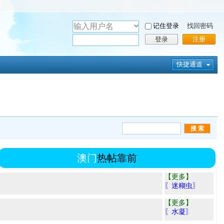
用
记住登录
找回密码
户
密
登录
注册
名
码
快捷通道
澳门
热帖靠前
【更多】
〖迷糊虫〗
【更多】
〖水凝〗