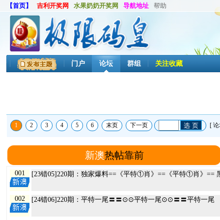
【首页】
吉利开奖网
水果奶奶开奖网
导航地址
帮助
门户
论坛
群组
关注收藏
1
2
3
4
5
6
末页
下一页
选 页
[ 
新澳
热帖靠前
001
[23
002
[24错06]220期：平特一尾〓〓⊙⊙平特一尾⊙⊙〓〓平特一尾