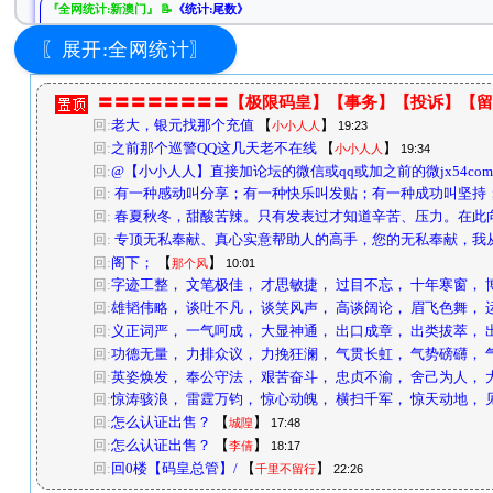
『全网统计:新澳门』 📝
《统计:尾数》
【平特专家】
『全网统计:新澳门
〖展开:全网统计〗
『全网统计:新澳门』 📝
《统计:头单双》
【吉利平码】
『全网统计:新澳门
〓〓〓〓〓〓〓〓【极限码皇】【事务】【投诉】【留
『全网统计:新澳门』 📝
《统计:合数》
回:
老大，银元找那个充值
【
】
小小人人
19:23
【码神】
『全网统计:新澳门
回:
之前那个巡警QQ这几天老不在线
【
】
小小人人
19:34
回:
@【小小人人】直接加论坛的微信或qq或加之前的微jx54com
『全网统计:新澳门』 📝
《统计:特段》
回:
有一种感动叫分享；有一种快乐叫发贴；有一种成功叫坚持
【万马奔腾】
『全网统计:新澳门
回:
春夏秋冬，甜酸苦辣。只有发表过才知道辛苦、压力。在此向
『全网统计:新澳门』 📝
《统计:五行》
回:
专顶无私奉献、真心实意帮助人的高手，您的无私奉献，我
【万马奔腾】
『全网统计:新澳门
回:
阁下；
【
】
那个风
10:01
回:
字迹工整， 文笔极佳， 才思敏捷， 过目不忘， 十年寒窗， 
『全网统计:新澳门』 📝
《统计:五门》
回:
雄韬伟略， 谈吐不凡， 谈笑风声， 高谈阔论， 眉飞色舞， 
【铁公鸡】
『全网统计:新澳门
回:
义正词严， 一气呵成， 大显神通， 出口成章， 出类拔萃， 
『全网统计:新澳门』 📝
《统计:半波单双》
回:
功德无量， 力排众议， 力挽狂澜， 气贯长虹， 气势磅礴， 
【万马奔腾】
『全网统计:新澳门
回:
英姿焕发， 奉公守法， 艰苦奋斗， 忠贞不渝， 舍己为人， 
回:
惊涛骇浪， 雷霆万钧， 惊心动魄， 横扫千军， 惊天动地， 
『全网统计:新澳门』 📝
《统计:半波大小》
回:
怎么认证出售？
【
】
城隍
17:48
【破解规律】
『全网统计:新澳门
回:
怎么认证出售？
【
】
李倩
18:17
『全网统计:新澳门』 📝
《统计:半单双》
回:
回0楼【码皇总管】/
【
】
千里不留行
22:26
【无法无天】
『全网统计:新澳门