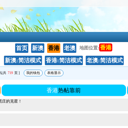
香港
首页
新澳
香港
老澳
地图位置:
新澳:简洁模式
香港:简洁模式
老澳:简洁模式
论坛共
719
页 ]
我的钱包
表格显示
香港
热帖靠前
错05]220期：独家爆料==《平特①肖》==《平特①肖》== 黑庄的克星！