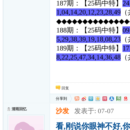
187期：【25码中特】
24
1,04,14,20,12,23,28,49
（
◆◆◆◆◆◆◆◆◆◆◆◆◆◆
188期：【25码中特】
09
5,29,38,39,19,18,08,23
（
189期：【25码中特】
17
8,22,25,47,34,14,36,48
（
回复
分享到
清雨回忆
沙发
发表于: 07-07
看,刚说你眼神不好,