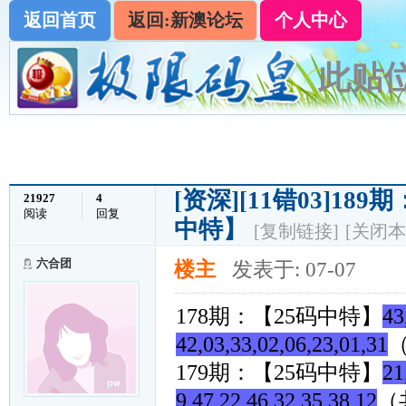
返回首页
返回:新澳论坛
个人中心
此贴位
[资深]
[11错03]18
21927
4
阅读
回复
中特】
[复制链接]
[关闭本
六合团
楼主
发表于: 07-07
178期：【25码中特】
43
42,03,33,02,06,23,01,31
（
179期：【25码中特】
21
9,47,22,46,32,35,38,12
（