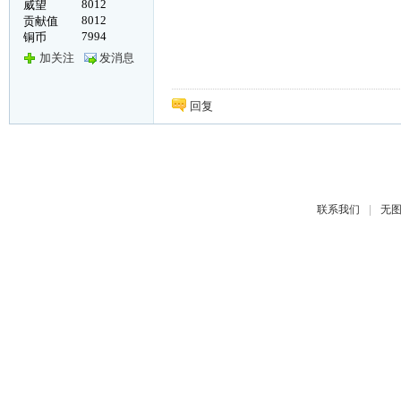
8012
威望
8012
贡献值
7994
铜币
加关注
发消息
回复
|
联系我们
无