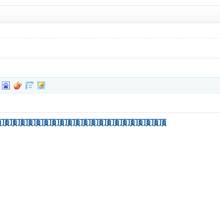
顶顶顶顶顶顶顶顶顶顶顶顶顶顶顶顶顶顶顶顶顶顶