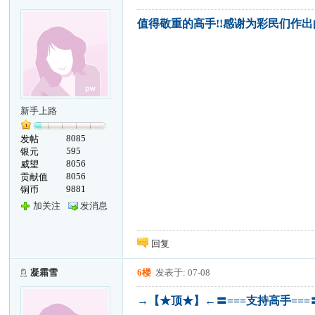
值得敬重的高手!!感谢为彩民们作出的
新手上路
8085
发帖
595
银元
8056
威望
8056
贡献值
9881
铜币
加关注
发消息
回复
凝霜雪
6楼
发表于: 07-08
→【★顶★】←〓===支持高手==