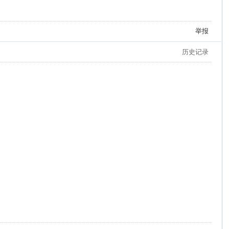
举报
历史记录