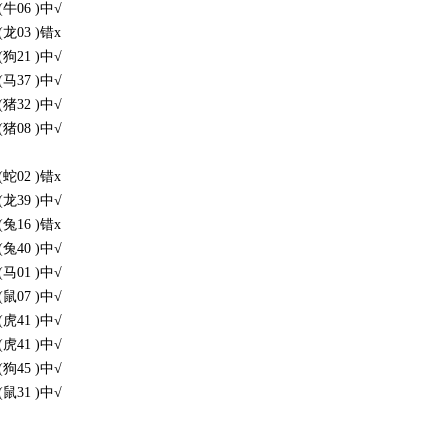
06 )中√
03 )错x
21 )中√
37 )中√
32 )中√
08 )中√
02 )错x
39 )中√
16 )错x
40 )中√
01 )中√
07 )中√
41 )中√
41 )中√
45 )中√
31 )中√