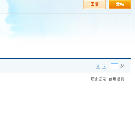
回复
发帖
历史记录
使用道具