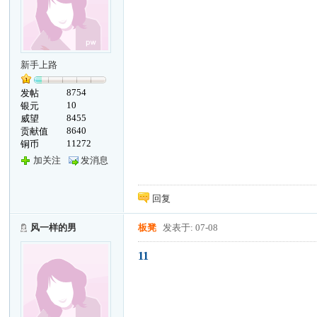
新手上路
8754
发帖
10
银元
8455
威望
8640
贡献值
11272
铜币
加关注
发消息
回复
风一样的男
板凳
发表于: 07-08
11