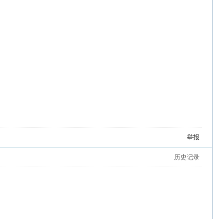
举报
历史记录