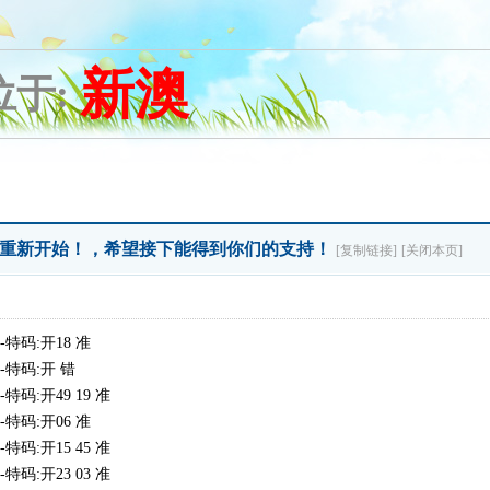
新澳
位于:
一尾』重新开始！，希望接下能得到你们的支持！
[复制链接]
[关闭本页]
-特码:开18 准
-特码:开 错
特码:开49 19 准
-特码:开06 准
特码:开15 45 准
特码:开23 03 准