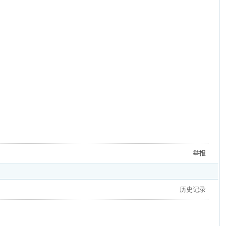
举报
历史记录