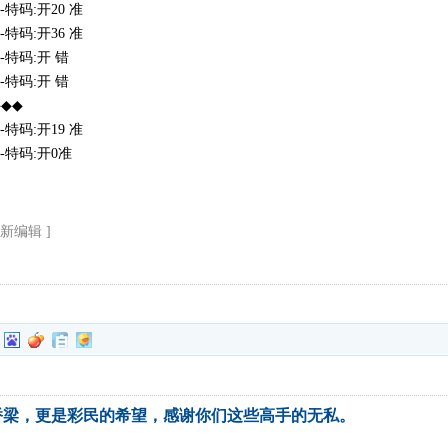
-特码:开20 准
-特码:开36 准
-特码:开 错
-特码:开 错
◆◆◆
-特码:开19 准
--特码:开0准
重新编辑 ]
桥梁，更是彩民的希望，感谢你们这些高手的无私。