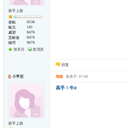
新手上路
8536
发帖
191
银元
8476
威望
8476
贡献值
9679
铜币
加关注
发消息
回复
小亨尼
地板
发表于: 07-08
高手！牛d
新手上路