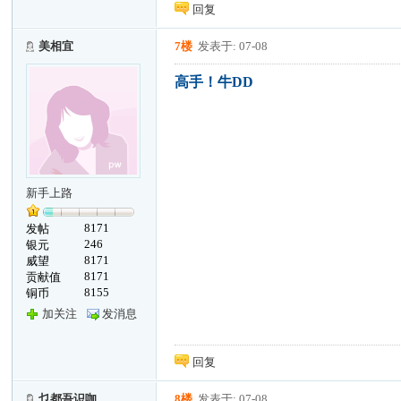
回复
美相宜
7楼
发表于: 07-08
高手！牛DD
新手上路
8171
发帖
246
银元
8171
威望
8171
贡献值
8155
铜币
加关注
发消息
回复
乜都吾识咖
8楼
发表于: 07-08