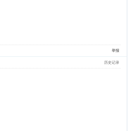
举报
历史记录