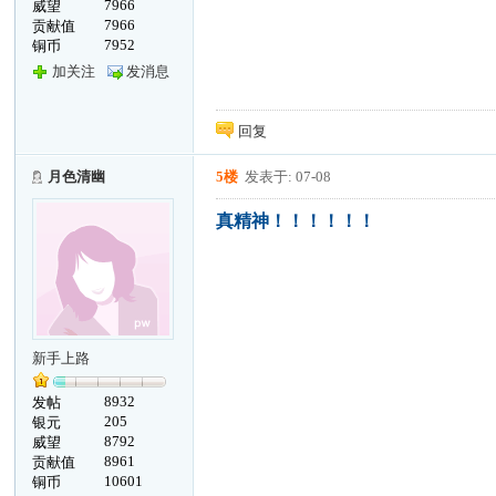
7966
威望
7966
贡献值
7952
铜币
加关注
发消息
回复
月色清幽
5楼
发表于: 07-08
真精神！！！！！！
新手上路
8932
发帖
205
银元
8792
威望
8961
贡献值
10601
铜币